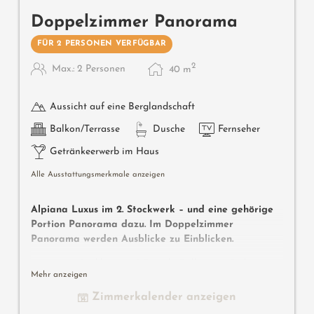
Doppelzimmer Panorama
FÜR 2 PERSONEN VERFÜGBAR
2
Max.: 2 Personen
40
m
Aussicht auf eine Berglandschaft
Balkon/Terrasse
Dusche
Fernseher
Getränkeerwerb im Haus
Alle Ausstattungsmerkmale anzeigen
Alpiana Luxus im 2. Stockwerk – und eine gehörige
Portion Panorama dazu. Im Doppelzimmer
Panorama werden Ausblicke zu Einblicken.
ca. 40-45 m² inkl. 8-10 m² Pergola Balkon zur Südseite
Mehr anzeigen
mit Blick auf den Poolgarten und in die grüne Weite, im
einzigartigen Alpiana Design mit Eichenholz-Fußboden,
Zimmerkalender anzeigen
im 2. Stockwerk, Flat-TV, modernes Badezimmer mit