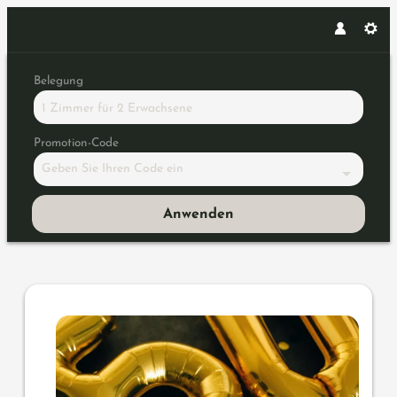
Belegung
1 Zimmer
für
2 Erwachsene
Promotion-Code
Geben Sie Ihren Code ein
Anwenden
Angebotsdetails für Geburtsta