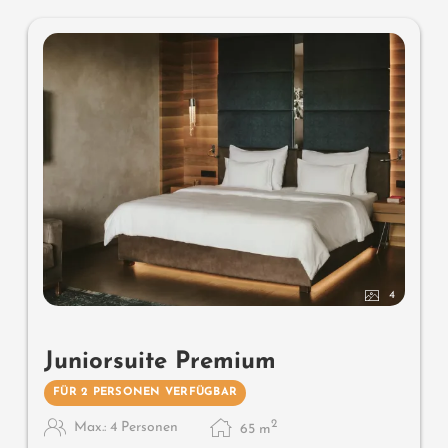
- Dusche
- Balkon
- Flat-TV
- Safe
- Mini-Bar mit Südtirol-Produkten
- übergroßes Luxus-Doppelbett
4
Juniorsuite Premium
FÜR 2 PERSONEN VERFÜGBAR
2
Max.: 4 Personen
65
m