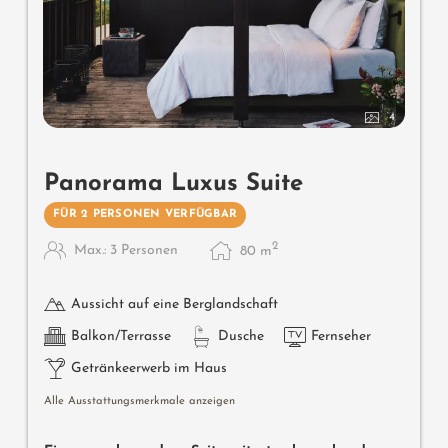
- großes Luxus-Bad mit Dusche
- getrenntes WC
- Klimaanlage
4
- Flat-TV
- Safe
Panorama Luxus Suite
- Mini-Bar mit Südtirol-Produkten
FÜR 2 PERSONEN VERFÜGBAR
- übergroßes Luxus-Bett
2
Max.: 3 Personen
80
m
- großzügiger Pergola Balkon mit Outdoor-Möbeln
- Garagenplatz inklusive
Aussicht auf eine Berglandschaft
Balkon/Terrasse
Dusche
Fernseher
Getränkeerwerb im Haus
Alle Ausstattungsmerkmale anzeigen