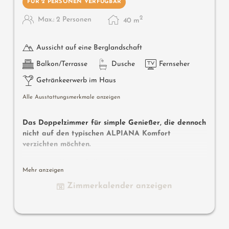
FÜR 2 PERSONEN VERFÜGBAR
2
Max.: 2 Personen
40
m
Aussicht auf eine Berglandschaft
Balkon/Terrasse
Dusche
Fernseher
Getränkeerwerb im Haus
Alle Ausstattungsmerkmale anzeigen
Das Doppelzimmer für simple Genießer, die dennoch
nicht auf den typischen ALPIANA Komfort
verzichten möchten.
ca 40 m² inkl. 8 m² Balkon zur Westseite, im
Mehr anzeigen
einzigartigen ALPIANA Design mit Eichenholz-
Fußboden, Blick in die Natur, Dusche, mit Balkon, Flat-
Zimmerkalender anzeigen
TV, Safe, Mini-Bar mit Südtirol-Produkten, übergroßes
Doppelbett.
Ausstattung: