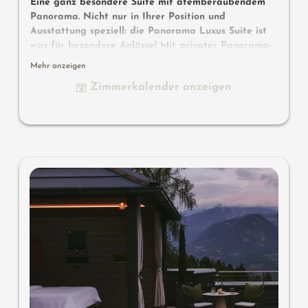
Eine ganz besondere Suite mit atemberaubendem
Panorama. Nicht nur in Ihrer Position und
Ausstattung speziell: die Panorama Luxus Suite ist
was für besondere Anlässe! Mit privater Panorama-
Fin-Sauna, begehbarem Kleiderschrank und extra-
Mehr anzeigen
breitem Glasfronten-Ausblick.
Zimmerkalender anzeigen
ca. 80 m² inkl. 20 m² Pergola-Balkon zur Südseite,
Kuschel-Cocon und atemberaubender Aussicht auf den
Alpiana Poolgarten und in die grüne Weite, im
einzigartigen ALPIANA Design mit Eichenholz-
Fußboden, privater Fin Sauna und großem Luxus-Bad
mit Dusche, Badewanne und getrenntem WC, im 3.
Stockwerk, begehbarer Kleiderschrank, Flat-TV, Safe,
Mini-Bar mit Südtirol-Produkten, übergroßes Luxus-Bett,
mit Klimaanlage, Garagenparkplatz inklusive.