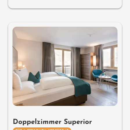
Dusche und teilweise getrenntem WC, mit Klimaanlage,
übergroßes Luxus-Doppelbett
Ausstattung:
- zur Südseite mit Blick auf den Poolgarten und in die
grüne Weite
- ausschließlich im 2. Stockwerk
- Klimaanlage
- modernes Badezimmer mit Dusche
- teilweise mit getrenntem WC
- großzügiger Pergola-Balkon mit Blick auf den
Poolgarten
- übergroßes Luxus-Doppelbett
4
Doppelzimmer Superior