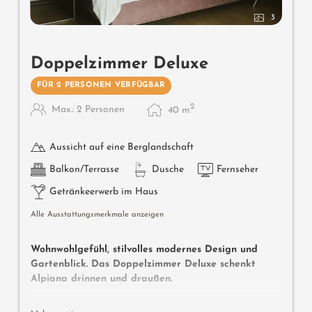
3
Doppelzimmer Deluxe
FÜR 2 PERSONEN VERFÜGBAR
2
Max.: 2 Personen
40
m
Aussicht auf eine Berglandschaft
Balkon/Terrasse
Dusche
Fernseher
Getränkeerwerb im Haus
Alle Ausstattungsmerkmale anzeigen
Wohnwohlgefühl, stilvolles modernes Design und
Gartenblick. Das Doppelzimmer Deluxe schenkt
Alpiana drinnen und draußen.
ca. 40-45 m² inkl. 8 m² Pergola-Balkon zur Südseite mit