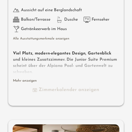
Aussicht auf eine Berglandschaft
Balkon/Terrasse
Dusche
Fernseher
Getränkeerwerb im Haus
Alle Ausstattungsmerkmale anzeigen
Viel Platz, modern-elegantes Design, Gartenblick
und kleines Zusatzzimmer. Die Junior Suite Premium
scheint über der Alpiana Pool- und Gartenwelt zu
schweben.
Mehr anzeigen
ca. 65 m² inkl. 8 m² Loggia Balkon zur Südseite mit Blick
auf den Poolgarten und in die grüne Weite, zusätzliches
Zimmerkalender anzeigen
kleines Zimmer für getrenntes Schlafen, getrenntes Bad
und WC, 2 Flat-TVs, Safe, Mini-Bar mit Südtirol-
Produkten, übergroßes Luxus-Bett, Klimaanlage, privater
Garagenparkplatz inklusive.
Ausstattung: