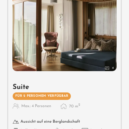
- Eichenholz-Fußboden
- getrenntes Bad und WC
- großzügige Loggia-Balkone
- Klimaanlage
- 2 Flat-TVs
- Safe
- Mini-Bar mit Südtirol-Produkten
4
- übergroße Luxus-Betten
2 kleines Zimmer fürs getrennten Schlafen
Suite
privater Garagenparkplatz inklusive
FÜR 2 PERSONEN VERFÜGBAR
2
Max.: 4 Personen
70
m
Aussicht auf eine Berglandschaft