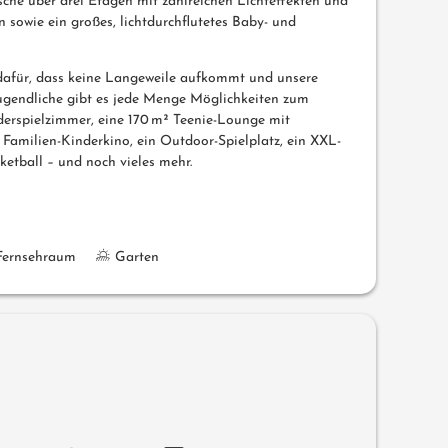
che über drei Etagen mit zahlreichen Lichteffekten und
 sowie ein großes, lichtdurchflutetes Baby- und
 dafür, dass keine Langeweile aufkommt und unsere
ugendliche gibt es jede Menge Möglichkeiten zum
derspielzimmer, eine 170 m² Teenie-Lounge mit
in Familien-Kinderkino, ein Outdoor-Spielplatz, ein XXL-
etball – und noch vieles mehr.
Fernsehraum
Garten