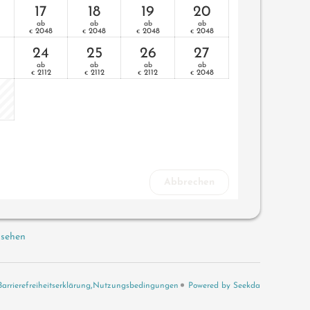
17
18
19
20
ab
ab
ab
ab
2048
2048
2048
2048
€
€
€
€
24
25
26
27
ab
ab
ab
ab
2112
2112
2112
2048
€
€
€
€
Abbrechen
 sehen
Barrierefreiheitserklärung
Nutzungsbedingungen
Powered by Seekda