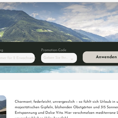
ng
Promotion-Code
Anwenden
Geben Sie Ihren Code ein
mmer
für
2 Erwachsene
"Landliebe Suite"
Charmant, federleicht, unvergesslich – so fühlt sich Urlaub i
majestätischen Gipfeln, blühenden Obstgärten und 315 Sonne
Entspannung und Dolce Vita. Hier verschmelzen mediterrane 