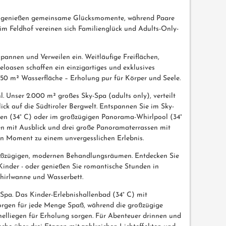
en genießen gemeinsame Glücksmomente, während Paare
 im Feldhof vereinen sich Familienglück und Adults-Only-
annen und Verweilen ein. Weitläufige Freiflächen,
oasen schaffen ein einzigartiges und exklusives
550 m² Wasserfläche – Erholung pur für Körper und Seele.
 Unser 2.000 m² großes Sky-Spa (adults only), verteilt
k auf die Südtiroler Bergwelt. Entspannen Sie im Sky-
ken (34° C) oder im großzügigen Panorama-Whirlpool (34°
en mit Ausblick und drei große Panoramaterrassen mit
 Moment zu einem unvergesslichen Erlebnis.
roßzügigen, modernen Behandlungsräumen. Entdecken Sie
 Kinder - oder genießen Sie romantische Stunden in
hirlwanne und Wasserbett.
-Spa. Das Kinder-Erlebnishallenbad (34° C) mit
orgen für jede Menge Spaß, während die großzügige
elliegen für Erholung sorgen. Für Abenteuer drinnen und