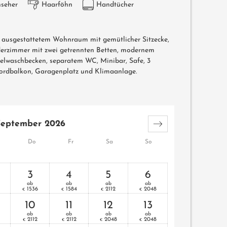
nseher
Haarföhn
Handtücher
 ausgestattetem Wohnraum mit gemütlicher Sitzecke,
erzimmer mit zwei getrennten Betten, modernem
lwaschbecken, separatem WC, Minibar, Safe, 3
ordbalkon, Garagenplatz und Klimaanlage.
September 2026
Do
Fr
Sa
So
3
4
5
6
ab
ab
ab
ab
1536
1584
2112
2048
€
€
€
€
10
11
12
13
ab
ab
ab
ab
2112
2112
2048
2048
€
€
€
€