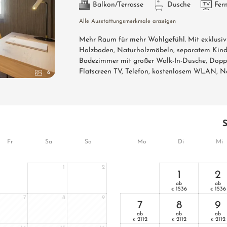
Balkon/Terrasse
Dusche
Fer
Alle Ausstattungsmerkmale anzeigen
Mehr Raum für mehr Wohlgefühl. Mit exklusiv
Holzboden, Naturholzmöbeln, separatem Kind
Badezimmer mit großer Walk-In-Dusche, Doppe
Flatscreen TV, Telefon, kostenlosem WLAN, N
6
Fr
Sa
So
Mo
Di
Mi
1
2
1
2
ab
ab
1536
1536
€
€
7
8
9
7
8
9
ab
ab
ab
2112
2112
2112
€
€
€