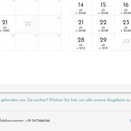
14
15
16
14
15
16
ab
ab
ab
2048
2048
2048
€
€
€
23
21
21
22
23
22
ab
ab
ab
ab
1080
2048
2048
2048
€
€
€
€
28
29
30
28
29
30
ab
ab
2112
2112
€
€
 gefunden was Sie suchen? Klicken Sie hier um alle unsere Angebote zu
Telefonnummer
:
+39 0473666366