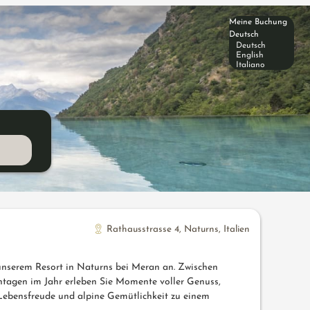
Meine Buchung
Deutsch
Deutsch
English
Italiano
Rathausstrasse 4
,
Naturns
,
Italien
n unserem Resort in Naturns bei Meran an. Zwischen
ntagen im Jahr erleben Sie Momente voller Genuss,
Lebensfreude und alpine Gemütlichkeit zu einem