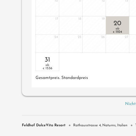
10
11
12
13
17
18
19
20
ab
1104
€
24
25
26
27
31
ab
1536
€
Gesamtpreis
. Standardpreis
Nicht
Feldhof DolceVita Resort
Rathausstrasse 4
Naturns
Italien