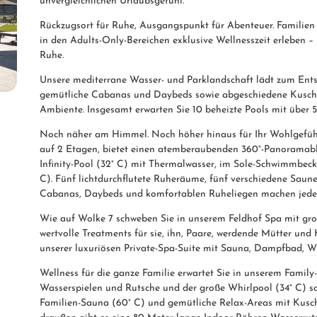
unvergleichlichen Urlaubsgefühl.
Rückzugsort für Ruhe, Ausgangspunkt für Abenteuer. Famili
in den Adults-Only-Bereichen exklusive Wellnesszeit erleben –
Ruhe.
Unsere mediterrane Wasser- und Parklandschaft lädt zum Entsp
gemütliche Cabanas und Daybeds sowie abgeschiedene Kuschel
Ambiente. Insgesamt erwarten Sie 10 beheizte Pools mit über 
Noch näher am Himmel. Noch höher hinaus für Ihr Wohlgefühl.
auf 2 Etagen, bietet einen atemberaubenden 360°-Panoramablic
Infinity-Pool (32° C) mit Thermalwasser, im Sole-Schwimmbec
C). Fünf lichtdurchflutete Ruheräume, fünf verschiedene Saun
Cabanas, Daybeds und komfortablen Ruheliegen machen jeden
Wie auf Wolke 7 schweben Sie in unserem Feldhof Spa mit g
wertvolle Treatments für sie, ihn, Paare, werdende Mütter und
unserer luxuriösen Private-Spa-Suite mit Sauna, Dampfbad, W
Wellness für die ganze Familie erwartet Sie in unserem Family
Wasserspielen und Rutsche und der große Whirlpool (34° C) s
Familien-Sauna (60° C) und gemütliche Relax-Areas mit Kusch