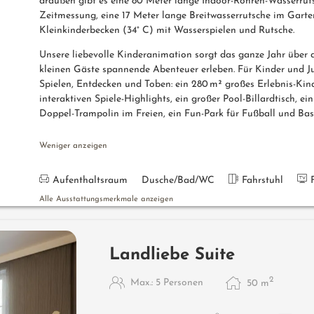
draußen gibt es eine 80 Meter lange Indoor-Röhren-Wasserruts
Zeitmessung, eine 17 Meter lange Breitwasserrutsche im Garten
Kleinkinderbecken (34° C) mit Wasserspielen und Rutsche.
Unsere liebevolle Kinderanimation sorgt das ganze Jahr über
kleinen Gäste spannende Abenteuer erleben. Für Kinder und J
Spielen, Entdecken und Toben: ein 280 m² großes Erlebnis-Kin
interaktiven Spiele-Highlights, ein großer Pool-Billardtisch, e
Doppel-Trampolin im Freien, ein Fun-Park für Fußball und Bask
Weniger anzeigen
Aufenthaltsraum
Dusche/Bad/WC
Fahrstuhl
Alle Ausstattungsmerkmale anzeigen
Landliebe Suite
2
Max.: 5 Personen
50
m