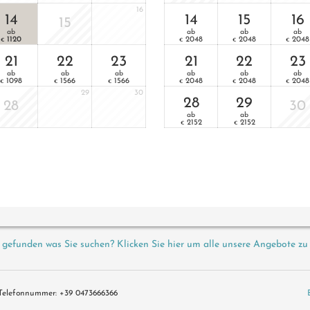
16
14
14
15
16
15
ab
ab
ab
ab
1120
2048
2048
2048
€
€
€
€
21
22
23
21
22
23
ab
ab
ab
ab
ab
ab
1098
1566
1566
2048
2048
2048
€
€
€
€
€
€
29
30
28
29
28
30
ab
ab
2152
2152
€
€
 gefunden was Sie suchen? Klicken Sie hier um alle unsere Angebote zu
Telefonnummer
:
+39 0473666366