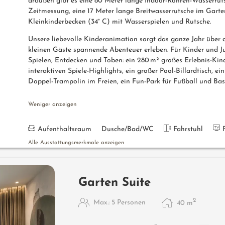
draußen gibt es eine 80 Meter lange Indoor-Röhren-Wasserruts
Zeitmessung, eine 17 Meter lange Breitwasserrutsche im Garten
Kleinkinderbecken (34° C) mit Wasserspielen und Rutsche.
Unsere liebevolle Kinderanimation sorgt das ganze Jahr über
kleinen Gäste spannende Abenteuer erleben. Für Kinder und J
Spielen, Entdecken und Toben: ein 280 m² großes Erlebnis-Kin
interaktiven Spiele-Highlights, ein großer Pool-Billardtisch, e
Doppel-Trampolin im Freien, ein Fun-Park für Fußball und Bask
Weniger anzeigen
Aufenthaltsraum
Dusche/Bad/WC
Fahrstuhl
Alle Ausstattungsmerkmale anzeigen
Garten Suite
2
Max.: 5 Personen
40
m