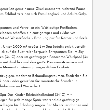
en genießen gemeinsame Glücksmomente, während Paare
 im Feldhof vereinen sich Familienglück und Adults-Only-
annen und Verweilen ein. Weitläufige Freiflächen,
oasen schaffen ein einzigartiges und exklusives
550 m² Wasserfläche – Erholung pur für Körper und Seele.
 Unser 2.000 m² großes Sky-Spa (adults only), verteilt
k auf die Südtiroler Bergwelt. Entspannen Sie im Sky-
ken (34° C) oder im großzügigen Panorama-Whirlpool (34°
en mit Ausblick und drei große Panoramaterrassen mit
 Moment zu einem unvergesslichen Erlebnis.
roßzügigen, modernen Behandlungsräumen. Entdecken Sie
 Kinder - oder genießen Sie romantische Stunden in
hirlwanne und Wasserbett.
-Spa. Das Kinder-Erlebnishallenbad (34° C) mit
orgen für jede Menge Spaß, während die großzügige
elliegen für Erholung sorgen. Für Abenteuer drinnen und