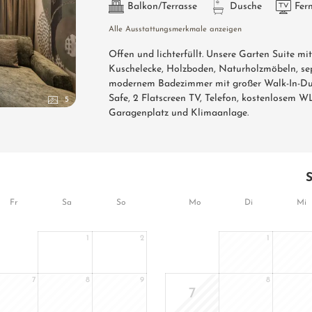
Balkon/Terrasse
Dusche
Fer
Alle Ausstattungsmerkmale anzeigen
Offen und lichterfüllt. Unsere Garten Suite 
Kuschelecke, Holzboden, Naturholzmöbeln, se
modernem Badezimmer mit großer Walk-In-Du
Safe, 2 Flatscreen TV, Telefon, kostenlosem
5
Garagenplatz und Klimaanlage.
Fr
Sa
So
Mo
Di
Mi
1
2
1
7
8
9
8
7