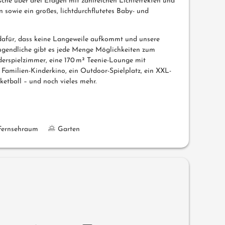
che über drei Etagen mit zahlreichen Lichteffekten und
 sowie ein großes, lichtdurchflutetes Baby- und
 dafür, dass keine Langeweile aufkommt und unsere
ugendliche gibt es jede Menge Möglichkeiten zum
derspielzimmer, eine 170 m² Teenie-Lounge mit
in Familien-Kinderkino, ein Outdoor-Spielplatz, ein XXL-
etball – und noch vieles mehr.
Fernsehraum
Garten