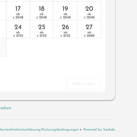
17
18
19
20
ab
ab
ab
ab
2048
2048
2048
2048
€
€
€
€
24
25
26
27
ab
ab
ab
ab
2152
2152
2152
2088
€
€
€
€
Abbrechen
 sehen
Barrierefreiheitserklärung
Nutzungsbedingungen
Powered by Seekda