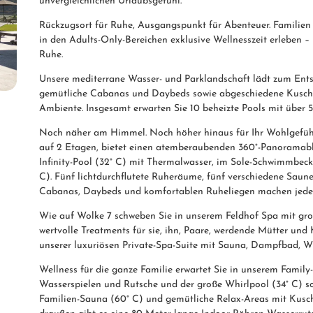
unvergleichlichen Urlaubsgefühl.
Rückzugsort für Ruhe, Ausgangspunkt für Abenteuer. Famili
in den Adults-Only-Bereichen exklusive Wellnesszeit erleben –
Ruhe.
Unsere mediterrane Wasser- und Parklandschaft lädt zum Entsp
gemütliche Cabanas und Daybeds sowie abgeschiedene Kuschel
Ambiente. Insgesamt erwarten Sie 10 beheizte Pools mit über 
Noch näher am Himmel. Noch höher hinaus für Ihr Wohlgefühl.
auf 2 Etagen, bietet einen atemberaubenden 360°-Panoramablic
Infinity-Pool (32° C) mit Thermalwasser, im Sole-Schwimmbec
C). Fünf lichtdurchflutete Ruheräume, fünf verschiedene Saun
Cabanas, Daybeds und komfortablen Ruheliegen machen jeden
Wie auf Wolke 7 schweben Sie in unserem Feldhof Spa mit g
wertvolle Treatments für sie, ihn, Paare, werdende Mütter und
unserer luxuriösen Private-Spa-Suite mit Sauna, Dampfbad, W
Wellness für die ganze Familie erwartet Sie in unserem Family
Wasserspielen und Rutsche und der große Whirlpool (34° C) s
Familien-Sauna (60° C) und gemütliche Relax-Areas mit Kusch