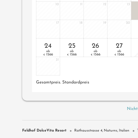
10
11
12
13
17
18
19
20
24
25
26
27
ab
ab
ab
ab
1566
1566
1566
1566
€
€
€
€
31
Gesamtpreis
. Standardpreis
Nicht
Feldhof DolceVita Resort
Rathausstrasse 4
Naturns
Italien