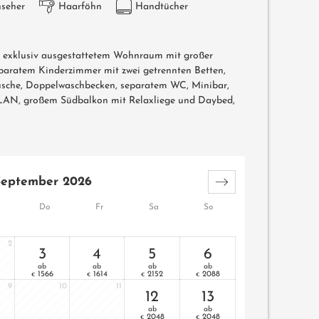
nseher
Haarföhn
Handtücher
mit exklusiv ausgestattetem Wohnraum mit großer
paratem Kinderzimmer mit zwei getrennten Betten,
sche, Doppelwaschbecken, separatem WC, Minibar,
 WLAN, großem Südbalkon mit Relaxliege und Daybed,
September 2026
Do
Fr
Sa
So
2
3
4
5
6
ab
ab
ab
ab
1566
1614
2152
2088
€
€
€
€
9
10
11
12
13
ab
ab
2048
2048
€
€