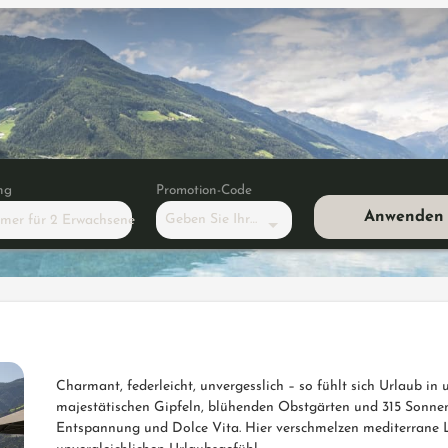
ng
Promotion-Code
Anwenden
Geben Sie Ihren Code ein
mmer
für
2 Erwachsene
"Garten Suite"
Charmant, federleicht, unvergesslich – so fühlt sich Urlaub i
majestätischen Gipfeln, blühenden Obstgärten und 315 Sonne
Entspannung und Dolce Vita. Hier verschmelzen mediterrane 