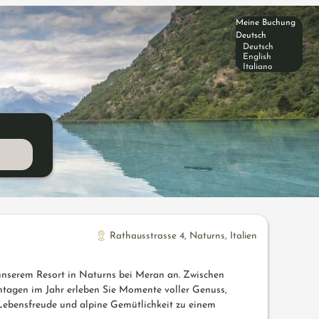
Meine Buchung
Deutsch
Deutsch
English
Italiano
Rathausstrasse 4
,
Naturns
,
Italien
n unserem Resort in Naturns bei Meran an. Zwischen
ntagen im Jahr erleben Sie Momente voller Genuss,
Lebensfreude und alpine Gemütlichkeit zu einem