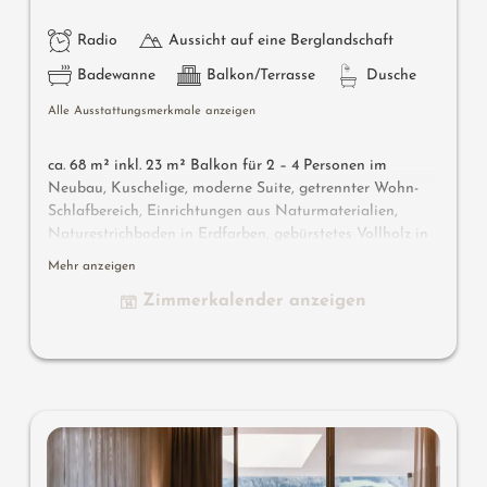
Radio
Aussicht auf eine Berglandschaft
Badewanne
Balkon/Terrasse
Dusche
Alle Ausstattungsmerkmale anzeigen
ca. 68 m² inkl. 23 m² Balkon für 2 – 4 Personen im
Neubau, Kuschelige, moderne Suite, getrennter Wohn-
Schlafbereich, Einrichtungen aus Naturmaterialien,
Naturestrichboden in Erdfarben, gebürstetes Vollholz in
heimischer Lärche, grober Spritzputz an der Decke für
Mehr anzeigen
angenehme Raumakustik, Schrank und Bett aus Leder,
Zimmerkalender anzeigen
Schlafcouch (französisches Maß), Schreibtisch aus Leder,
Stehlampe mit Designer Lounge Sessel, Bad mit Doppel-
Waschbecken, Dusche, WC mit Bidet, Flat TV, kostenlos
W-Lan, Minibar, Safe, Garage - Haustiere nicht erlaubt
Designermöbel auf dem Balkon
: 2 Sonnenliegen, ein
Beistelltischchen, ein Stuhl und ein Schaukelstuhl
Wissenswertes
: Boxspringmatratze und Klimaanlage