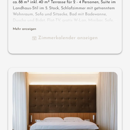
ca. 88 m² inkl. 40 m² Terrasse für 2 - 4 Personen, Suite im
Landhaus-Stil im 5. Stock, Schlafzimmer mit getrenntem
Wohnraum, Sofa und Sitzecke, Bad mit Badewanne,
Dusche und Bidet, Flat-TV, gratis W-Lan, Minibar, Safe,
Südterrasse 40m² mit Panorama-Bio- & Finnische Sauna,
Mehr anzeigen
Tauchbecken, Garage
Zimmerkalender anzeigen
Wissenswertes
: Klimaanlage, Naturholzboden und
Boxspringmatratzen