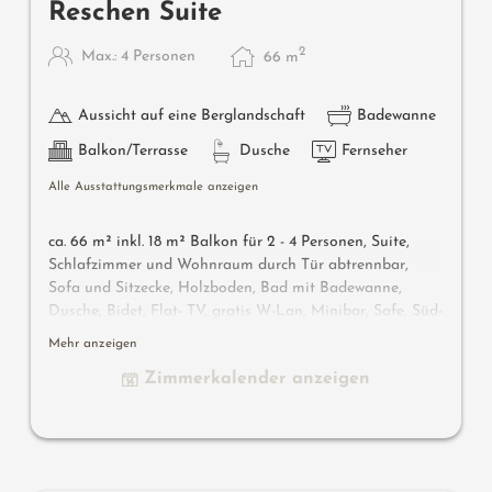
Reschen Suite
2
Max.: 4 Personen
66
m
Aussicht auf eine Berglandschaft
Badewanne
Balkon/Terrasse
Dusche
Fernseher
Alle Ausstattungsmerkmale anzeigen
ca. 66 m² inkl. 18 m² Balkon für 2 - 4 Personen, Suite,
Schlafzimmer und Wohnraum durch Tür abtrennbar,
Sofa und Sitzecke, Holzboden, Bad mit Badewanne,
Dusche, Bidet, Flat- TV, gratis W-Lan, Minibar, Safe, Süd-
Westbalkon, Garage
Mehr anzeigen
Zimmerkalender anzeigen
Wissenswertes
: Klimaanlage und Boxspringmatratzen