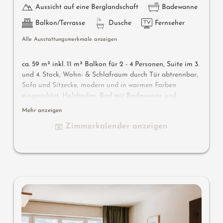
Aussicht auf eine Berglandschaft
Badewanne
Balkon/Terrasse
Dusche
Fernseher
Alle Ausstattungsmerkmale anzeigen
ca. 59 m² inkl. 11 m² Balkon für 2 - 4 Personen, Suite im 3.
und 4. Stock, Wohn- & Schlafraum durch Tür abtrennbar,
Sofa und Sitzecke, modern und in warmen Farben
eingerichtet, Holzboden, Bad mit Badewanne und
Dusche, Bidet, separates WC, Flat-TV, gratis W-Lan,
Mehr anzeigen
Minibar, Safe, Balkon zur Südseite, Garage
Zimmerkalender anzeigen
Wissenswertes
: Klimaanlage und Boxspringmatratzen