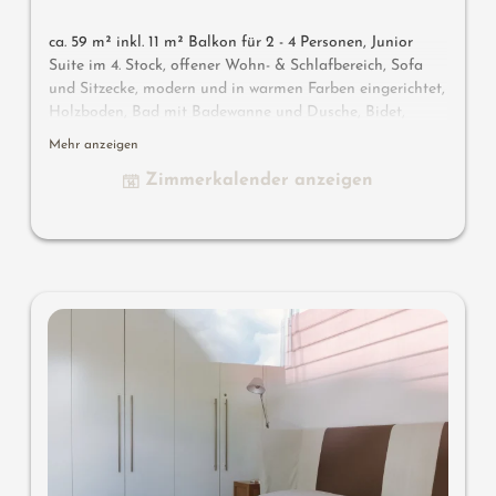
ca. 59 m² inkl. 11 m² Balkon für 2 - 4 Personen, Junior
Suite im 4. Stock, offener Wohn- & Schlafbereich, Sofa
und Sitzecke, modern und in warmen Farben eingerichtet,
Holzboden, Bad mit Badewanne und Dusche, Bidet,
separates WC, Flat-TV, gratis W-Lan, Minibar, Safe,
Mehr anzeigen
Balkon zur Südseite, Garage
Zimmerkalender anzeigen
Wissenswertes
: Klimaanlage und Boxspringmatratzen