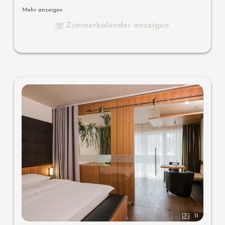
großzügiger Balkon mit Whirlpool im Freien, Flat-TV,
Mehr anzeigen
gratis W-Lan, Minibar, Safe, Garage
Zimmerkalender anzeigen
Wissenswertes
: Klimaanlage und Boxspringmatratzen
11