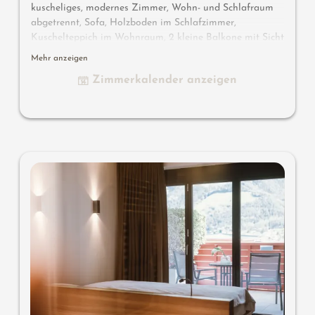
k
uscheliges, modernes Zimmer, Wohn- und Schlafraum
abgetrennt, Sofa, Holzboden im Schlafzimmer,
Kuschelteppich im Wohnraum, 2 kleine Balkone mit Sicht
in das Meraner Land, Bad mit Badewanne, Dusche,
Mehr anzeigen
Bidet, separates WC, Flat-TV, gratis W-Lan, Minibar,
Zimmerkalender anzeigen
Safe, Garage - keine Haustiere erlaubt
Wissenswertes
: Klimaanlage und Boxspringmatratze