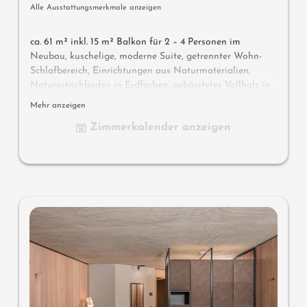
Alle Ausstattungsmerkmale anzeigen
ca. 61 m² inkl. 15 m² Balkon für 2 – 4 Personen im
Neubau, kuschelige, moderne Suite, getrennter Wohn-
Schlafbereich, Einrichtungen aus Naturmaterialien,
Naturestrichboden in Erdfarben, gebürstetes Vollholz in
heimischer Lärche, grober Spritzputz an der Decke für
Mehr anzeigen
angenehme Raumakustik, Schrank und Bett aus Leder,
Zimmerkalender anzeigen
Schlafcouch (französisches Maß), Schreibtisch aus Leder,
Stehlampe mit Designer Lounge Sessel, Bad mit Doppel-
Waschbecken, Dusche, Badewanne mit Sicht in die Natur,
WC mit Bidet, Flat TV, kostenlos W-Lan, Minibar, Safe,
Garage - Haustiere nicht erlaubt
Designermöbel auf dem Balkon
: 2 Sonnenliegen, ein
Beistelltischchen, ein Stuhl und ein Schaukelstuhl
Wissenswertes
: Boxspringmatratze und Klimaanlage