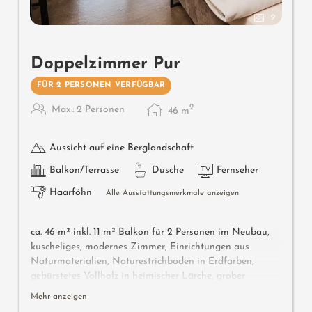
9
Doppelzimmer Pur
FÜR 2 PERSONEN VERFÜGBAR
2
Max.: 2 Personen
46
m
Aussicht auf eine Berglandschaft
Balkon/Terrasse
Dusche
Fernseher
Haarföhn
Alle Ausstattungsmerkmale anzeigen
ca. 46 m² inkl. 11 m² Balkon für 2 Personen im Neubau,
kuscheliges, modernes Zimmer, Einrichtungen aus
Naturmaterialien, Naturestrichboden in Erdfarben,
gebürstetes Vollholz in heimischer Lärche, grober
Spritzputz an der Decke für angenehme Raumakustik,
Mehr anzeigen
Schrank und Bett aus Leder, Schreibtisch aus Leder,