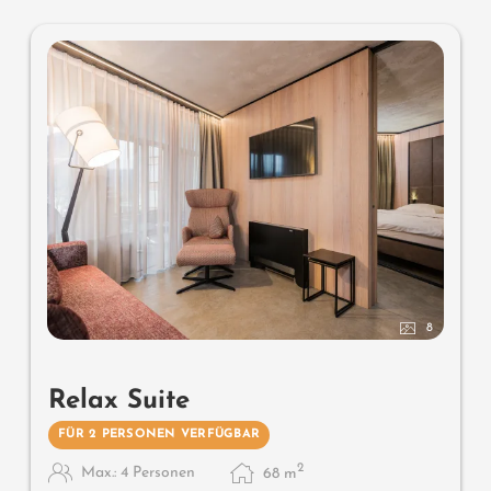
8
Relax Suite
FÜR 2 PERSONEN VERFÜGBAR
2
Max.: 4 Personen
68
m