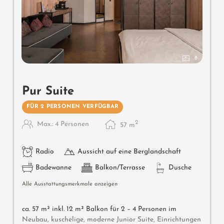
8
Pur Suite
FÜR 2 PERSONEN VERFÜGBAR
2
Max.: 4 Personen
57
m
Radio
Aussicht auf eine Berglandschaft
Badewanne
Balkon/Terrasse
Dusche
Alle Ausstattungsmerkmale anzeigen
ca. 57 m² inkl. 12 m² Balkon für 2 – 4 Personen im
Neubau, kuschelige, moderne Junior Suite, Einrichtungen