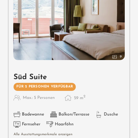
9
Süd Suite
FÜR 2 PERSONEN VERFÜGBAR
2
Max.: 5 Personen
59
m
Badewanne
Balkon/Terrasse
Dusche
Fernseher
Haarföhn
Alle Ausstattungsmerkmale anzeigen