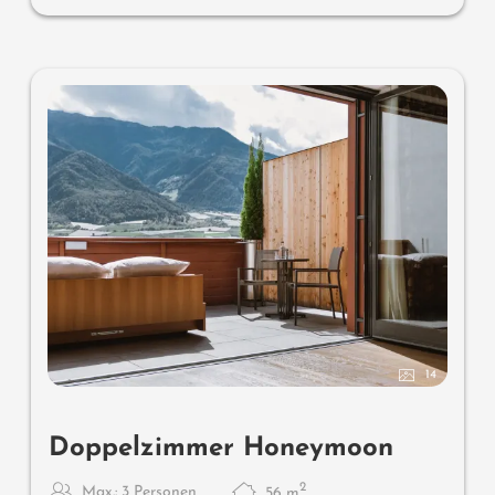
Wissenswertes
: Klimaanlage und Boxspringmatratzen
14
Doppelzimmer Honeymoon
2
Max.: 3 Personen
56
m