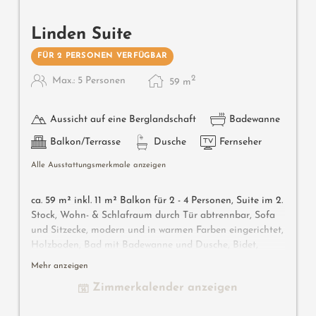
Linden Suite
FÜR 2 PERSONEN VERFÜGBAR
2
Max.: 5 Personen
59
m
Aussicht auf eine Berglandschaft
Badewanne
Balkon/Terrasse
Dusche
Fernseher
Alle Ausstattungsmerkmale anzeigen
ca. 59 m² inkl. 11 m² Balkon für 2 - 4 Personen, Suite im 2.
Stock, Wohn- & Schlafraum durch Tür abtrennbar, Sofa
und Sitzecke, modern und in warmen Farben eingerichtet,
Holzboden, Bad mit Badewanne und Dusche, Bidet,
separates WC, Flat-TV, gratis W-Lan, Minibar, Safe,
Mehr anzeigen
Balkon zur Südseite, Garage
Zimmerkalender anzeigen