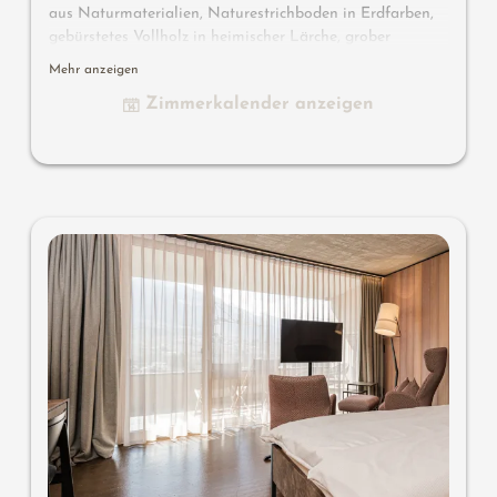
aus Naturmaterialien, Naturestrichboden in Erdfarben,
gebürstetes Vollholz in heimischer Lärche, grober
Spritzputz an der Decke für angenehme Raumakustik,
Mehr anzeigen
Schrank und Bett aus Leder, Schreibtisch aus Leder,
Zimmerkalender anzeigen
Stehlampe mit Schlafcouch (französisches Maß) und
Designer Lounge Sessel mit Beistelltisch, Flat TV,
Badewanne mit Sicht in die Natur, Bad mit Doppel-
Waschbecken, Dusche, WC mit Bidet, kostenlos W-Lan,
Minibar, Safe und Garage - Haustiere nicht erlaubt
Designermöbel auf dem Balkon
: 2 Sonnenliegen, ein
Beistelltischchen, ein Stuhl und ein Schaukelstuhl
Wissenswertes
: Boxspringmatratzen und Klimaanlage