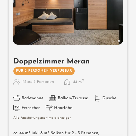
8
Doppelzimmer Meran
FÜR 2 PERSONEN VERFÜGBAR
2
Max.: 3 Personen
44
m
Badewanne
Balkon/Terrasse
Dusche
Fernseher
Haarföhn
Alle Ausstattungsmerkmale anzeigen
ca. 44 m² inkl. 8 m² Balkon für 2 - 3 Personen,