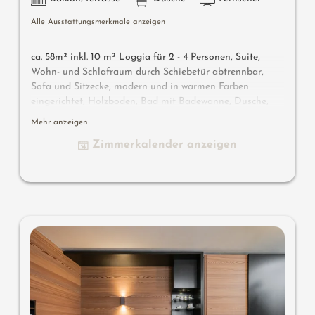
Alle Ausstattungsmerkmale anzeigen
ca. 58m² inkl. 10 m² Loggia für 2 - 4 Personen, Suite,
Wohn- und Schlafraum durch Schiebetür abtrennbar,
Sofa und Sitzecke, modern und in warmen Farben
eingerichtet, Holzboden, Bad mit Badewanne, Dusche,
Bidet, separates WC, Flat-TV, gratis W-Lan, Minibar,
Mehr anzeigen
Safe, Loggia zur Südseite, Garage.
Zimmerkalender anzeigen
Wissenswertes
: Klimaanlage und Boxspringmatratzen