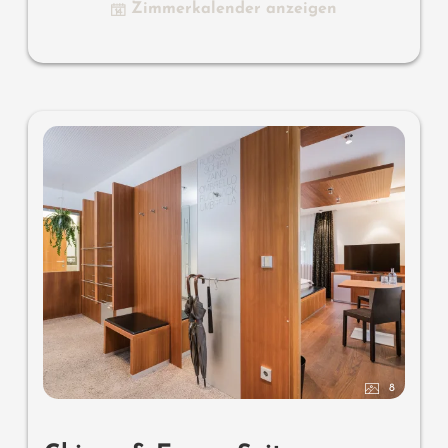
Zimmerkalender anzeigen
Stehlampe mit 2 Designer Lounge Sessel und
Beistelltisch, Flat TV, offenes Bad mit Waschbecken,
Dusche, WC mit Brause, kostenlos W-Lan, Minibar, Safe
und Garage - keine Haustiere erlaubt
Designermöbel auf dem Balkon
: 2 Sonnenliegen, ein
Beistelltischchen, ein Stuhl und ein Schaukelstuhl
Wissenswertes
: Boxspringmatratzen und Klimaanlage
8