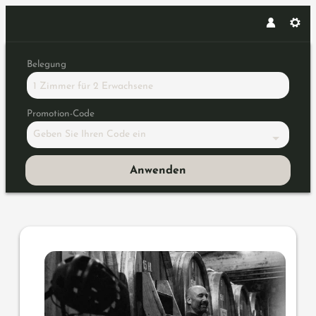
Belegung
1 Zimmer
für
2 Erwachsene
Promotion-Code
Geben Sie Ihren Code ein
Anwenden
Angebotsdetails für Weinreise