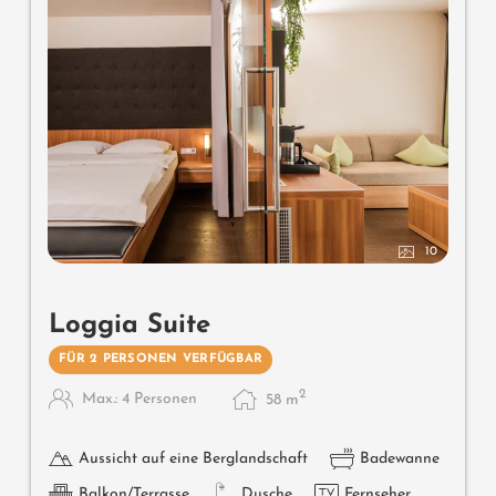
10
Loggia Suite
FÜR 2 PERSONEN VERFÜGBAR
2
Max.: 4 Personen
58
m
Aussicht auf eine Berglandschaft
Badewanne
Balkon/Terrasse
Dusche
Fernseher