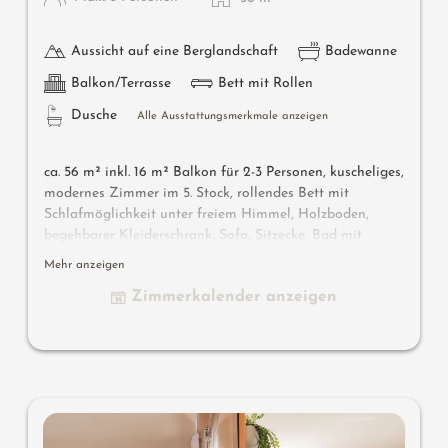
Aussicht auf eine Berglandschaft
Badewanne
Balkon/Terrasse
Bett mit Rollen
Dusche
Alle Ausstattungsmerkmale anzeigen
ca. 56 m² inkl. 16 m² Balkon für 2-3 Personen, kuscheliges,
modernes Zimmer im 5. Stock, rollendes Bett mit
Schlafmöglichkeit unter freiem Himmel, Holzboden,
begehbarer Kleiderschrank, Sofa, Sitzecke, Bad mit
Badewanne, Dusche, WC, Bidet, Flat-TV, gratis W-Lan,
Mehr anzeigen
Minibar, Safe, Südbalkon, Garage
Zimmerkalender anzeigen
Wissenswertes:
Klimaanlage und Boxspringmatratzen