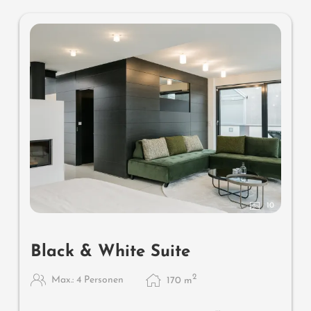
Wissenswertes
: Klimaanlage, Naturholzboden und
Boxspringmatratzen
10
Black & White Suite
2
Max.: 4 Personen
170
m