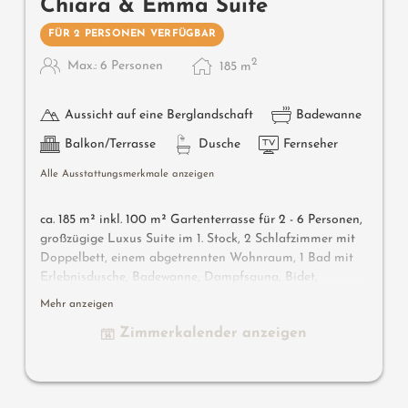
Chiara & Emma Suite
FÜR 2 PERSONEN VERFÜGBAR
2
Max.: 6 Personen
185
m
Aussicht auf eine Berglandschaft
Badewanne
Balkon/Terrasse
Dusche
Fernseher
Alle Ausstattungsmerkmale anzeigen
ca. 185 m² inkl. 100 m² Gartenterrasse für 2 - 6 Personen,
g
roßzügige Luxus Suite im 1. Stock, 2 Schlafzimmer mit
Doppelbett, einem abgetrennten Wohnraum, 1 Bad mit
Erlebnisdusche, Badewanne, Dampfsauna, Bidet,
separates WC, 1 Bad mit Dusche, WC und Bidet,
Mehr anzeigen
hochwertige Südtiroler Materialien (Lärche, Laaser
Zimmerkalender anzeigen
Marmor, feine Stoffe und Designmöbel), Flat-TV, gratis
W-Lan, Minibar, Safe, große Südterrasse, Garage