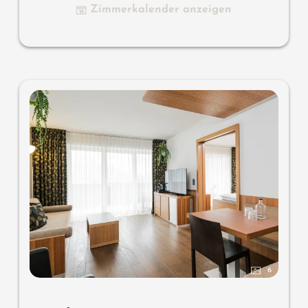
Zimmerkalender anzeigen
Minibar, Safe, Garage - keine Haustiere erlaubt
Wissenswertes
: Klimaanlage, Kuschelecke, Himmelbett
mit Boxspringmatratzen, Whirlpool, Kuschelliege
6