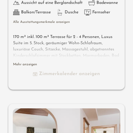
Aussicht auf eine Berglandschaft
Badewanne
Balkon/Terrasse
Dusche
Fernseher
Alle Ausstattungsmerkmale anzeigen
170 m² inkl. 100 m² Terrasse für 2 - 4 Personen, Luxus
Suite im 5. Stock, geräumiger Wohn-Schlafraum,
luxuriöse Couch, Sitzecke, Massagestuhl, abgetrenntes
Kinderschlafzimmer mit Stockbetten, Marmorboden, Bad
mit Dusche und Badewanne, separates-WC, Flat-TV,
Mehr anzeigen
gratis W-Lan, Minibar, Safe, offener Kamin, Süd-Ost
Zimmerkalender anzeigen
Terrasse von 40m² mit Panorama-Bio-& Finnische Sauna,
Tauchbecken und Kuschelliege.
Wissenswertes
: Klimaanlage und Boxspringmatratzen