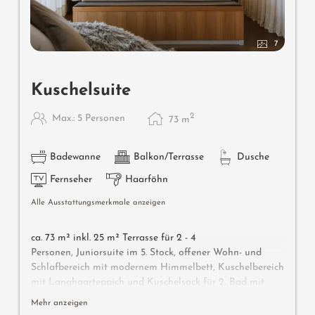
7
Kuschelsuite
2
Max.: 5 Personen
73
m
Badewanne
Balkon/Terrasse
Dusche
Fernseher
Haarföhn
Alle Ausstattungsmerkmale anzeigen
ca. 73 m² inkl. 25 m² Terrasse für 2 - 4
Personen, Juniorsuite im 5. Stock, offener Wohn- und
Schlafbereich mit modernem Himmelbett, Kuschelbereich
mit Langhaarteppich und Kuschelsack für 2, Bad mit
Badewanne und Bidet, sehr großer Süd-West-
Mehr anzeigen
Panoramabalkon mit Whirlpool, Flat-TV, gratis W-Lan,