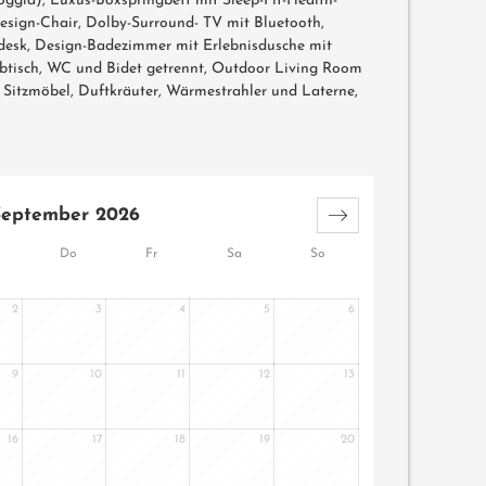
gia), Luxus-Boxspringbett mit Sleep-Fit-Health-
esign-Chair, Dolby-Surround- TV mit Bluetooth,
edesk, Design-Badezimmer mit Erlebnisdusche mit
btisch, WC und Bidet getrennt, Outdoor Living Room
Sitzmöbel, Duftkräuter, Wärmestrahler und Laterne,
September 2026
Do
Fr
Sa
So
2
3
4
5
6
9
10
11
12
13
16
17
18
19
20