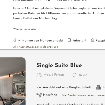
Effekt-Kamin, Rooftop-Whirlpool und private SPA.
Feinste 3 Hauben gekrönte Gourmet-Küche begleitet von kost
perfekten Rahmen für Flitterwochen und romantische Anlässe.
Lunch Buffet am Nachmittag.
Weniger anzeigen
Mitnahme von Hunden erlaubt
Fahrstuhl
Rezep
Alle Ausstattungsmerkmale anzeigen
Single Suite Blue
2
Max.: 1 Person
46
m
Aussicht auf eine Berglandschaft
B
Haarföhn
Alle Ausstattungsmerkmale anzeig