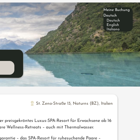
Meine Buchung
Deutsch
Deutsch
English
Italiano
St. Zeno-Straße 13
,
Naturns (BZ)
,
Italien
r preisgekröntes Luxus-SPA-Resort für Erwachsene ab 16
re Wellness-Retreats – auch mit Thermalwasser.
garantie – das SPA-Resort für ruhesuchende Paare –