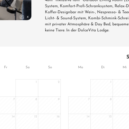
46m² inklusive 16m² Outdoor Living Room (Log
System, Komfort-Profi-Schranksystem, Relax-D
Koffer-Designbar mit Wein-, Nespresso- & Te
4
Licht- & Sound-System, Kombi-Schmink-Schrei
mit privater Atmosphäre & Day Bed, bequeme 
keine Tiere. In der DolceVita Lodge.
Fr
Sa
So
Mo
Di
Mi
1
2
1
7
8
9
7
8
14
15
16
14
15