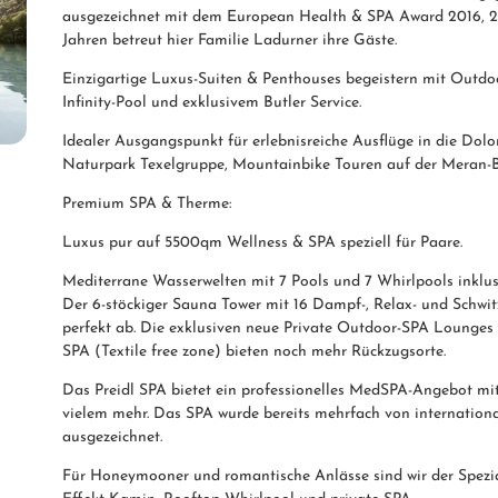
ausgezeichnet mit dem European Health & SPA Award 2016, 201
Jahren betreut hier Familie Ladurner ihre Gäste.
Einzigartige Luxus-Suiten & Penthouses begeistern mit Outdo
Infinity-Pool und exklusivem Butler Service.
Idealer Ausgangspunkt für erlebnisreiche Ausflüge in die D
Naturpark Texelgruppe, Mountainbike Touren auf der Meran-B
Premium SPA & Therme:
Luxus pur auf 5500qm Wellness & SPA speziell für Paare.
Mediterrane Wasserwelten mit 7 Pools und 7 Whirlpools inklu
Der 6-stöckiger Sauna Tower mit 16 Dampf-, Relax- und Schwit
perfekt ab. Die exklusiven neue Private Outdoor-SPA Lounges 
SPA (Textile free zone) bieten noch mehr Rückzugsorte.
Das Preidl SPA bietet ein professionelles MedSPA-Angebot m
vielem mehr. Das SPA wurde bereits mehrfach von internation
ausgezeichnet.
Für Honeymooner und romantische Anlässe sind wir der Spezial