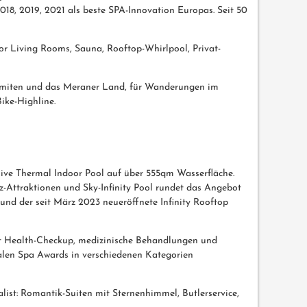
8, 2019, 2021 als beste SPA-Innovation Europas. Seit 50
or Living Rooms, Sauna, Rooftop-Whirlpool, Privat-
olomiten und das Meraner Land, für Wanderungen im
ike-Highline.
sive Thermal Indoor Pool auf über 555qm Wasserfläche.
z-Attraktionen und Sky-Infinity Pool rundet das Angebot
und der seit März 2023 neueröffnete Infinity Rooftop
it Health-Checkup, medizinische Behandlungen und
alen Spa Awards in verschiedenen Kategorien
ist: Romantik-Suiten mit Sternenhimmel, Butlerservice,