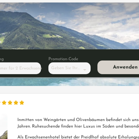
ng
Promotion-Code
Anwenden
Geben Sie Ihren Code ein
mmer
für
2 Erwachsene
"Single Suite Blue"
Inmitten von Weingärten und Olivenbäumen befindet sich unse
Jahren. Ruhesuchende finden hier Luxus im Süden und besonde
Als Erwachsenenhotel bietet der Preidlhof absolute Erholungs