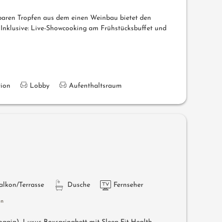
baren Tropfen aus dem einen Weinbau bietet den
 Inklusive: Live-Showcooking am Frühstücksbuffet und
tion
Lobby
Aufenthaltsraum
alkon/Terrasse
Dusche
Fernseher
en