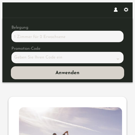
Belegung
1 Zimmer
für
2 Erwachsene
Promotion-Code
Geben Sie Ihren Code ein
Anwenden
Angebotsdetails für Tanzen Sie