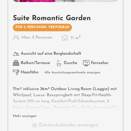
Suite Romantic Garden
FÜR 2 PERSONEN VERFÜGBAR
2
Max.: 2 Personen
71
m
Aussicht auf eine Berglandschaft
Balkon/Terrasse
Dusche
Fernseher
Haarföhn
Alle Ausstattungsmerkmale anzeigen
71m² inklusive 36m² Outdoor Living Room (Loggia) mit
Whirlpool, Luxus- Boxspringbett mit Sleep-Fit-Health-
System 210 cm lang, Komfort-Profi-Schranksystem, 2
Relax- Design-Chairs, Romantic Fire, Dolby-Surround-TV
mit Bluetooth, Minibar mit Wein-, Nespresso- & Teedesk,
Mehr anzeigen
Design-Badezimmer mit Erlebnisdusche für 2 mit Licht-
Zimmerkalender anzeigen
& Sound- System, Lady-Beauty-Desk, getrennter