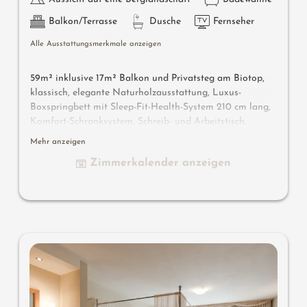
Balkon/Terrasse
Dusche
Fernseher
Alle Ausstattungsmerkmale anzeigen
59m² inklusive 17m² Balkon und Privatsteg am Biotop,
klassisch, elegante Naturholzausstattung, Luxus-
Boxspringbett mit Sleep-Fit-Health-System 210 cm lang,
Komfort-Schranksystem, Schreib- und Arbeitstisch,
Dolby-Surround-TV mit DVD, Small-Bar mit Wein-,
Mehr anzeigen
Nespresso- & Teedesk, großzügiges Edel-Badezimmer mit
Zimmerkalender anzeigen
Relax-Dusche für 2, Romantik-Badewanne, Nobel-
Waschtisch , WC und Bidet getrennt, Outdoor Living
Room - Loggia mit privater Atmosphäre, mit kleinem
Holzsteg am Biotop und bequeme Relaxmöbel, keine
Tiere. Im Sonnenschlössl.