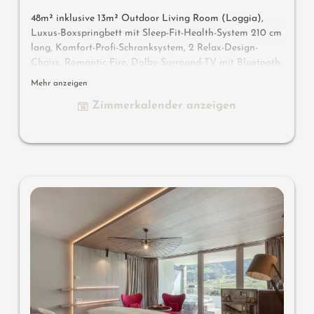
48m² inklusive 13m² Outdoor Living Room (Loggia),
Luxus-Boxspringbett mit Sleep-Fit-Health-System 210 cm
lang, Komfort-Profi-Schranksystem, 2 Relax-Design-
Chairs, Romantic Fire, Dolby-Surround-TV mit Bluetooth,
Koffer-Designbar mit Wein-, Nespresso- & Teedesk,
Mehr anzeigen
Design-Badezimmer mit Erlebnisdusche für 2 mit Licht-
Zimmerkalender anzeigen
& Sound-System, Lady-Beauty-Desk, getrennter
Waschtisch für Sie & Ihn, WC getrennt, Outdoor Living
Room mit privater Atmosphäre & Day Bed für 2,
bequeme Sitzmöbel, Duftkräuter, Wärmestrahler und
Laterne, keine Tiere. In der DolceVita Lodge.