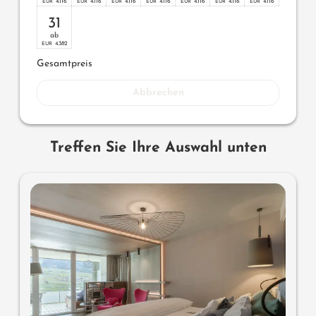
4.116
4.116
4.116
4.116
4.116
4.116
4.116
EUR
EUR
EUR
EUR
EUR
EUR
EUR
31
ab
4.382
EUR
Gesamtpreis
Abbrechen
Treffen Sie Ihre Auswahl unten