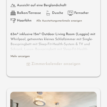
Aussicht auf eine Berglandschaft
Balkon/Terrasse
Dusche
Fernseher
Haarföhn
Alle Ausstattungsmerkmale anzeigen
63m² inklusive 15m² Outdoor Living Room (Loggia) mit
Whirlpool, getrenntes kleines Schlafzimmer mit Single-
Boxspringbett mit Sleep-Fit-Health-System & TV und
Schrank, Luxus- Boxspringbett mit Sleep-Fit-Health-
System 210 cm lang, Komfort-Profi-Schranksystem, 2
Mehr anzeigen
Relax- Design-Chairs, Dolby-Surround-TV mit Bluetooth,
Zimmerkalender anzeigen
Koffer-Designbar mit Wein-, Nespresso- & Teedesk,
Design-Badezimmer mit Erlebnisdusche für 2 mit Licht-
& Sound- System, Lady-Beauty- Desk, getrennter
Waschtisch für Sie & Ihn, WC getrennt, Outdoor Living
Room mit privater Atmosphäre, Whirlpool de luxe mit
Hygienic-Luxury-System, bequeme Sitzmöbel,
Duftkräuter, Wärmestrahler und Laterne, keine Tiere. In
der DolceVita Lodge.