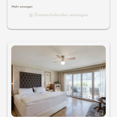
Designbar mit Wein-, Nespresso- & Teedesk, Design-
Mehr anzeigen
Badezimmer mit Erlebnisdusche für 2, Lady-Beauty-Desk,
Zimmerkalender anzeigen
getrennter Waschtisch für Sie & Ihn, WC und Bidet
getrennt, Outdoor Living Room (Loggia im Freien) mit
Day Bed (zum Übernachten im Freien), bequeme
Sitzmöbel, Duftkräuter, Wärmestrahler und Laterne,
keine Tiere. In der DolceVita Lodge. Hightlight:
Übernachten im Daybed in der Loggia.
3