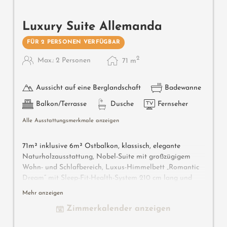
Luxury Suite Allemanda
FÜR 2 PERSONEN VERFÜGBAR
2
Max.: 2 Personen
71
m
Aussicht auf eine Berglandschaft
Badewanne
Balkon/Terrasse
Dusche
Fernseher
Alle Ausstattungsmerkmale anzeigen
71m² inklusive 6m² Ostbalkon, klassisch, elegante
Naturholzausstattung, Nobel-Suite mit großzügigem
Wohn- und Schlafbereich, Luxus-Himmelbett „Romantic
Dream” mit Sleep-Fit-Health-System 210 cm lang und
Sternenhimmel, großzügiges Komfort-Schranksystem,
Mehr anzeigen
Infrarot-Sauna, Massage-Relax-Sessel, Schreib- und
Zimmerkalender anzeigen
Arbeitstisch, Romantic-Fire-Kamin, Dolby-Surround-TV
mit DVD, Small-Bar mit Wein-, Nespresso- & Teedesk,