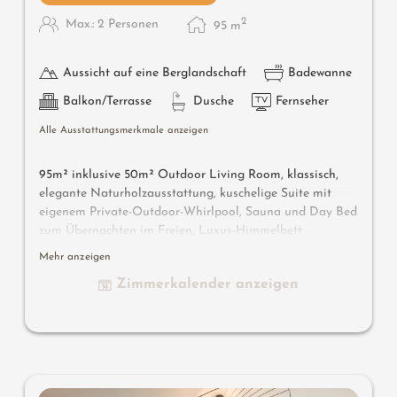
2
Max.: 2 Personen
95
m
Aussicht auf eine Berglandschaft
Badewanne
Balkon/Terrasse
Dusche
Fernseher
Alle Ausstattungsmerkmale anzeigen
95m² inklusive 50m² Outdoor Living Room, klassisch,
elegante Naturholzausstattung, kuschelige Suite mit
eigenem Private-Outdoor-Whirlpool, Sauna und Day Bed
zum Übernachten im Freien, Luxus-Himmelbett
„Romantic Dream” mit Sleep-Fit-Health-System 210 cm
Mehr anzeigen
lang, Komfort- Schranksystem, Schreib- und Arbeitstisch,
Zimmerkalender anzeigen
Dolby-Surround-TV mit DVD, Small-Bar mit Wein-,
Nespresso- & Teedesk, großzügiges Edel-Badezimmer mit
Relax-Dusche für 2, Romantik-Badewanne, Nobel-
Waschtisch, WC und Bidet getrennt, Outdoor Living
Room-SPA mit privater Atmosphäre, keine Tiere. Im
Sonnenschlössl.