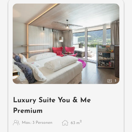
Tiere. In der DolceVita Lodge.
5
Luxury Suite You & Me
Premium
2
Max.: 3 Personen
63
m