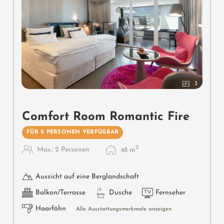
3
Comfort Room Romantic Fire
FÜR 2 PERSONEN VERFÜGBAR
2
Max.: 2 Personen
48
m
Aussicht auf eine Berglandschaft
Balkon/Terrasse
Dusche
Fernseher
Haarföhn
Alle Ausstattungsmerkmale anzeigen