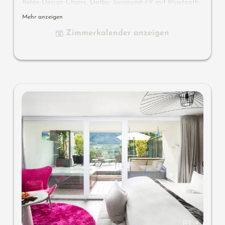
Relax-Design-Chairs, Dolby- Surround-TV mit Bluetooth,
Koffer-Designbar mit Wein-, Nespresso- & Teedesk,
Mehr anzeigen
Design-Badezimmer mit Erlebnisdusche für 2 mit Licht-
Zimmerkalender anzeigen
Sound-System, Lady-Beauty-Desk, getrennter Waschtisch
für Sie & Ihn, WC getrennt, Outdoor Living Room mit
privater Atmosphäre, Whirlpool de luxe mit Hygienic-
Luxury-System, bequeme Sitzmöbel, Duftkräuter,
Wärmestrahler und Laterne, keine Tiere. In der DolceVita
Lodge.
4