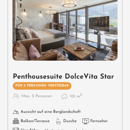
4
Penthousesuite DolceVita Star
FÜR 2 PERSONEN VERFÜGBAR
2
Max.: 2 Personen
101
m
Aussicht auf eine Berglandschaft
Balkon/Terrasse
Dusche
Fernseher