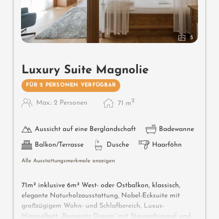
5
Luxury Suite Magnolie
FÜR 2 PERSONEN VERFÜGBAR
2
Max.: 2 Personen
71
m
Aussicht auf eine Berglandschaft
Badewanne
Balkon/Terrasse
Dusche
Haarföhn
Alle Ausstattungsmerkmale anzeigen
71m² inklusive 6m² West- oder Ostbalkon, klassisch,
elegante Naturholzausstattung, Nobel-Ecksuite mit
großzügigem Wohn- und Schlafbereich, Luxus-
Himmelbett „Romantic Dream” mit Sternenhimmel und