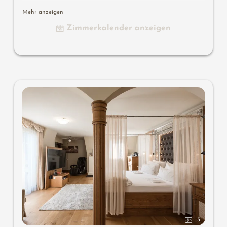
Sleep-Fit-Health-System 210 cm lang, großzügiges
Mehr anzeigen
Komfort-Schranksystem, große Panorama-Relax-Couch,
Zimmerkalender anzeigen
Schreib- und Arbeitstisch, Romantic-Fire-Kamin, Dolby-
Surround-TV mit DVD, Small-Bar mit Wein-, Nespresso-
& Teedesk, großzügiges Edel-Badezimmer mit Relax-
Dusche für 2, Romantik-Badewanne, Nobel-Waschtisch,
WC und Bidet getrennt, bequeme Relaxmöbel auf dem
Balkon, keine Tiere. Im Sonnenschlössl.
3