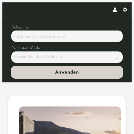
Belegung
1 Zimmer
für
2 Erwachsene
Promotion-Code
Geben Sie Ihren Code ein
Anwenden
Angebotsdetails für Honeymoon