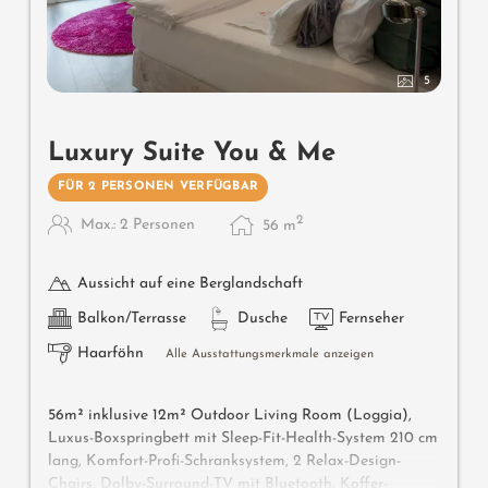
5
Luxury Suite You & Me
FÜR 2 PERSONEN VERFÜGBAR
2
Max.: 2 Personen
56
m
Aussicht auf eine Berglandschaft
Balkon/Terrasse
Dusche
Fernseher
Haarföhn
Alle Ausstattungsmerkmale anzeigen
56m² inklusive 12m² Outdoor Living Room (Loggia),
Luxus-Boxspringbett mit Sleep-Fit-Health-System 210 cm
lang, Komfort-Profi-Schranksystem, 2 Relax-Design-
Chairs, Dolby-Surround-TV mit Bluetooth, Koffer-