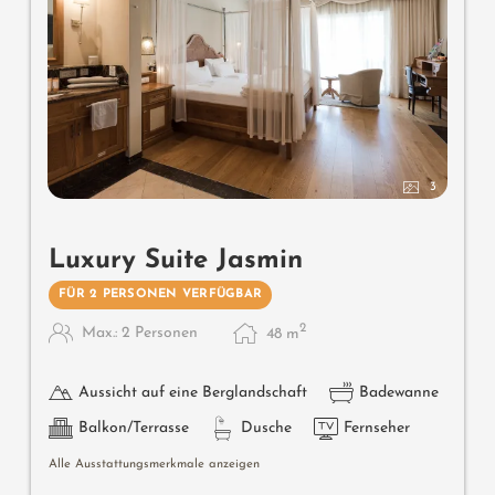
3
Luxury Suite Jasmin
FÜR 2 PERSONEN VERFÜGBAR
2
Max.: 2 Personen
48
m
Aussicht auf eine Berglandschaft
Badewanne
Balkon/Terrasse
Dusche
Fernseher
Alle Ausstattungsmerkmale anzeigen