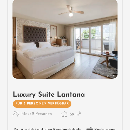
Cinema, bequeme Sitz- und Essmöbel, Duftkräuter,
Wärmestrahler und Laterne, keine Tiere. In der DolceVita
Lodge.
4
Luxury Suite Lantana
FÜR 2 PERSONEN VERFÜGBAR
2
Max.: 2 Personen
59
m
Aussicht auf eine Berglandschaft
Badewanne