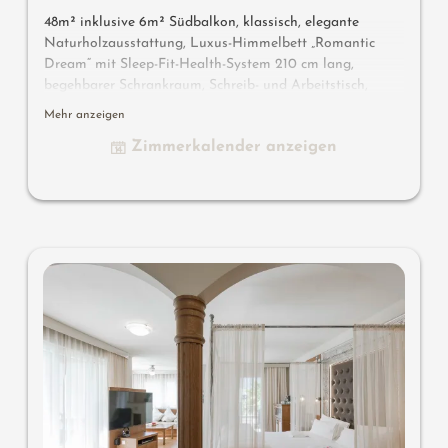
48m² inklusive 6m² Südbalkon, klassisch, elegante
Naturholzausstattung, Luxus-Himmelbett „Romantic
Dream“ mit Sleep-Fit-Health-System 210 cm lang,
begehbarer Schrankraum, Schreib- und Arbeitstisch,
Romantic-Fire-Kamin, Dolby-Surround-TV mit DVD,
Mehr anzeigen
Small-Bar mit Wein-, Nespresso- & Teedesk, großzügiges
Zimmerkalender anzeigen
Edel-Badezimmer mit Relax-Dusche für 2, im Raum
offene Romantik-Badewanne, Nobel-Waschtisch , WC
und Bidet getrennt, bequeme Relaxmöbel auf dem
Balkon, keine Tiere. Im Sonnenschlössl.