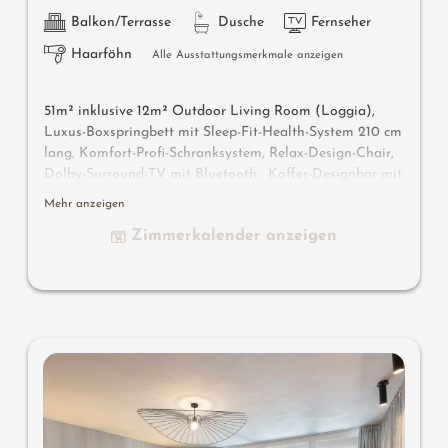
Balkon/Terrasse
Dusche
Fernseher
Haarföhn
Alle Ausstattungsmerkmale anzeigen
51m² inklusive 12m² Outdoor Living Room (Loggia),
Luxus-Boxspringbett mit Sleep-Fit-Health-System 210 cm
lang, Komfort-Profi-Schranksystem, Relax-Design-Chair,
Dolby-Surround-TV mit Bluetooth, Koffer-Designbar mit
Wein-, Nespresso- & Teedesk, Design-Badezimmer mit
Mehr anzeigen
Erlebnisdusche für 2 mit Licht- & Sound-System, Lady-
Zimmerkalender anzeigen
Beauty-Desk, getrennter Waschtisch für Sie & Ihn, WC
und Bidet getrennt, Outdoor Living Room mit privater
Atmosphäre & Day Bed für 2 , bequeme Sitzmöbel,
Duftkräuter, Wärmestrahler und Laterne. In der
DolceVita Lodge.