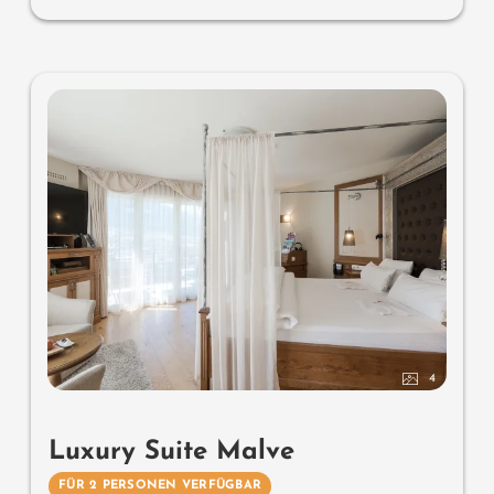
großzügiges Edel-Badezimmer mit Relax-Dusche für 2,
Romantic-Whirl-Badewanne mit Hygienic-Luxury System,
Nobel-Waschtisch, WC und Bidet getrennt, bequeme
Relaxmöbel auf dem Balkon, keine Tiere. Im
Sonnenschlössl.
4
Luxury Suite Malve
FÜR 2 PERSONEN VERFÜGBAR