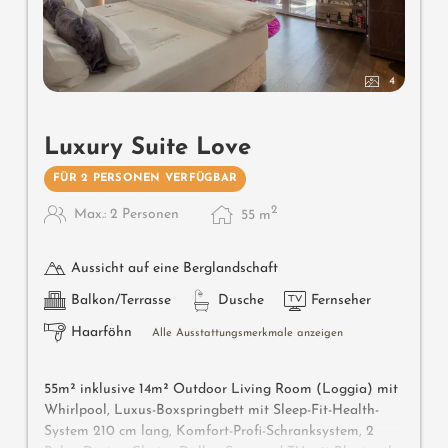
4
Luxury Suite Love
FÜR 2 PERSONEN VERFÜGBAR
2
Max.: 2 Personen
55
m
Aussicht auf eine Berglandschaft
Balkon/Terrasse
Dusche
Fernseher
Haarföhn
Alle Ausstattungsmerkmale anzeigen
55m² inklusive 14m² Outdoor Living Room (Loggia) mit
Whirlpool, Luxus-Boxspringbett mit Sleep-Fit-Health-
System 210 cm lang, Komfort-Profi-Schranksystem, 2