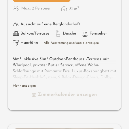
2
Max.: 2 Personen
81
m
Aussicht auf eine Berglandschaft
Balkon/Terrasse
Dusche
Fernseher
Haarföhn
Alle Ausstattungsmerkmale anzeigen
81m² inklusive 31m² Outdoor-Penthouse -Terrasse mit
Whirlpool, privater Butler Service, offene Wohn-
Schlaflounge mit Romantic Fire, Luxus-Boxspringbett mit
Sleep-Fit-Health-System, 2 Relax-Design-Chairs, Dolby-
Surround-TV mit Bluetooth, Koffer-Designbar mit Wein-,
Mehr anzeigen
Nespresso- & Teedesk, Badelounge mit Design-Spiegel
Zimmerkalender anzeigen
aus Halbedelstein mit Lady-Beauty-Desk, Erlebnisdusche
für 2 mit Licht- & Sound-System, begehbarer und offener
Komfort-Profi-Schrankraum, Outdoor-Penthouse-Terrasse
mit privater Atmosphäre, Whirlpool de luxe mit
Hygienic-Luxury-System, Finnische Außensauna mit
Erlebnisdusche für 2 & Schaukelliege für 2, Outdoor