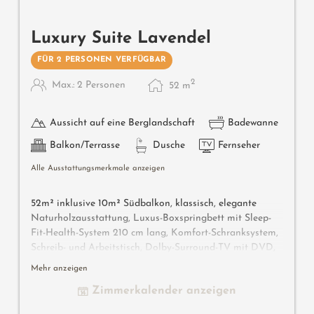
Luxury Suite Lavendel
FÜR 2 PERSONEN VERFÜGBAR
2
Max.: 2 Personen
52
m
Aussicht auf eine Berglandschaft
Badewanne
Balkon/Terrasse
Dusche
Fernseher
Alle Ausstattungsmerkmale anzeigen
52m² inklusive 10m² Südbalkon, klassisch, elegante
Naturholzausstattung, Luxus-Boxspringbett mit Sleep-
Fit-Health-System 210 cm lang, Komfort-Schranksystem,
Schreib- und Arbeitstisch, Dolby-Surround-TV mit DVD,
Small-Bar mit Wein-, Nespresso- & Teedesk, großzügiges
Mehr anzeigen
Edel-Badezimmer mit Relax-Dusche für 2, Romantik-
Zimmerkalender anzeigen
Badewanne, Nobel-Waschtisch, WC und Bidet getrennt,
bequeme Relaxmöbel auf dem Balkon, keine Tiere. Im