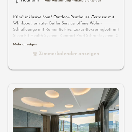
Haarföhn
Alle Ausstattungsmerkmale anzeigen
101m² inklusive 56m² Outdoor-Penthouse -Terrasse mit
Whirlpool, privater Butler Service, offene Wohn-
Schlaflounge mit Romantic Fire, Luxus-Boxspringbett mit
Sleep-Fit-Health-System, Komfort-Profi-Schranksystem, 2
Relax-Design-Chairs, Dolby-Surround-TV mit Bluetooth,
Mehr anzeigen
Koffer-Designbar mit Wein-, Nespresso- & Teedesk,
Zimmerkalender anzeigen
Badelounge mit Design-Spiegel aus Halbedelstein mit
Lady-Beauty-Desk, Erlebnisdusche für 2 mit Licht-Sound-
System, Outdoor-Penthouse-Terrasse mit privater
Atmosphäre, Whirlpool de luxe mit Hygienic-Luxury-
System, Finnische Außensauna mit Erlebnisdusche für 2
& Schaukelliege für 2, Feuerstelle "Sky Star"mit Kuschel-
Lounge, Outdoor Cinema, bequeme Sitz- und Essmöbel,
Duftkräuter, Wärmestrahler und Laterne, keine Tiere. In
der DolceVita Lodge.