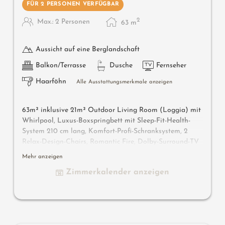
FÜR 2 PERSONEN VERFÜGBAR
2
Max.: 2 Personen
63
m
Aussicht auf eine Berglandschaft
Balkon/Terrasse
Dusche
Fernseher
Haarföhn
Alle Ausstattungsmerkmale anzeigen
63m² inklusive 21m² Outdoor Living Room
(Loggia) mit
Whirlpool
, Luxus-Boxspringbett mit Sleep-Fit-Health-
System 210 cm lang, Komfort-Profi-Schranksystem, 2
Relax-Design-Chairs, Romantic Fire, Dolby-Surround-TV
mit Bluetooth, Koffer-Designbar mit Wein-, Nespresso- &
Mehr anzeigen
Teedesk, Design-Badezimmer mit Erlebnisdusche für 2
Zimmerkalender anzeigen
mit Licht-Sound-System, Lady-Beauty-Desk, getrennter
Waschtisch für Sie & Ihn, WC getrennt, Outdoor Living
Room mit privater Atmosphäre & Day Bed für 2,
Whirlpool de luxe mit Hygienic-Luxury-System, bequeme
Sitzmöbel, Duftkräuter und Wärmestrahler, keine