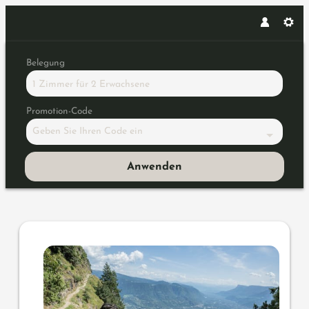
Belegung
1 Zimmer
für
2 Erwachsene
Promotion-Code
Geben Sie Ihren Code ein
Anwenden
Angebotsdetails für Natur pu