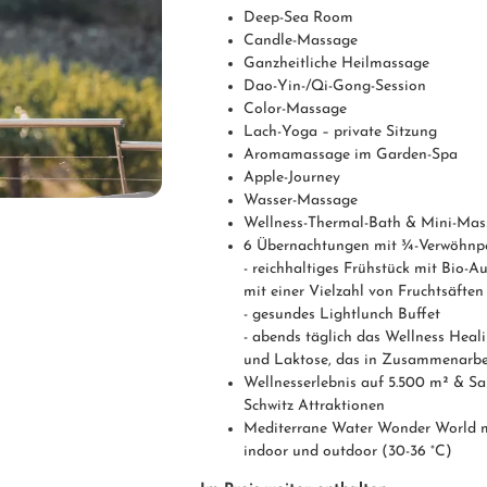
Deep-Sea Room
Candle-Massage
Ganzheitliche Heilmassage
Dao-Yin-/Qi-Gong-Session
Color-Massage
Lach-Yoga – private Sitzung
Aromamassage im Garden-Spa
Apple-Journey
Wasser-Massage
Wellness-Thermal-Bath & Mini-Mas
6 Übernachtungen mit ¾-Verwöhnp
- reichhaltiges Frühstück mit Bio-A
mit einer Vielzahl von Fruchtsäften
- gesundes Lightlunch Buffet
- abends täglich das Wellness Heal
und Laktose, das in Zusammenarbei
Wellnesserlebnis auf 5.500 m² & Sa
Schwitz Attraktionen
Mediterrane Water Wonder World m
indoor und outdoor (30-36 °C)