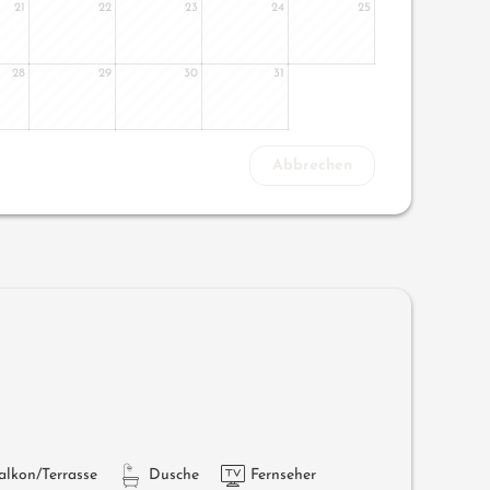
21
22
23
24
25
28
29
30
31
Abbrechen
alkon/Terrasse
Dusche
Fernseher