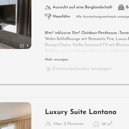
Aussicht auf eine Berglandschaft
B
Haarföhn
Alle Ausstattungsmerkmale anzeig
81m² inklusive 31m² Outdoor-Penthouse -Terrass
Wohn-Schlaflounge mit Romantic Fire, Luxus-B
Design-Chairs, Dolby-Surround-TV mit Bluetoo
5
Badelounge mit Design-Spiegel aus Halbedelst
Licht- & Sound-System, begehbarer und offen
Mehr anzeigen
Terrasse mit privater Atmosphäre, Whirlpool d
Zimmerkalender anzeigen
Außensauna mit Erlebnisdusche für 2 & Schau
Essmöbel, Duftkräuter, Wärmestrahler und Late
Luxury Suite Lantana
2
Max.: 2 Personen
59
m