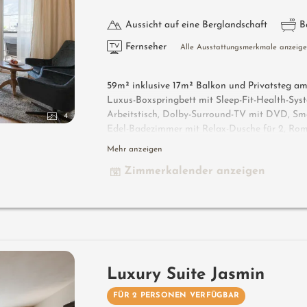
Aussicht auf eine Berglandschaft
B
Fernseher
Alle Ausstattungsmerkmale anzeig
59m² inklusive 17m² Balkon und Privatsteg am 
Luxus-Boxspringbett mit Sleep-Fit-Health-Sys
Arbeitstisch, Dolby-Surround-TV mit DVD, Sma
4
Edel-Badezimmer mit Relax-Dusche für 2, Ro
getrennt, Outdoor Living Room - Loggia mit 
Mehr anzeigen
und bequeme Relaxmöbel, keine Tiere. Im Sonn
Zimmerkalender anzeigen
Luxury Suite Jasmin
FÜR 2 PERSONEN VERFÜGBAR