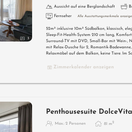
Aussicht auf eine Berglandschaft
B
Fernseher
Alle Ausstattungsmerkmale anzeig
52m² inklusive 10m² Südbalkon, klassisch, el
Sleep-Fit-Health-System 210 cm lang, Komfort-
3
Surround-TV mit DVD, Small-Bar mit Wein-, N
mit Relax-Dusche für 2, Romantik-Badewanne
Relaxmöbel auf dem Balkon, keine Tiere. Im So
Zimmerkalender anzeigen
Penthousesuite DolceVit
2
Max.: 2 Personen
81
m