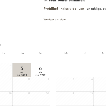
Im Preis weiter enthalten:
Preidlhof Inklusiv de luxe
- unzählige, e
Weniger anzeigen
6
Fr
Sa
So
Mo
Di
Mi
4
5
6
ab
ab
5279
5279
EUR
EUR
11
12
13
5
6
18
19
20
12
13