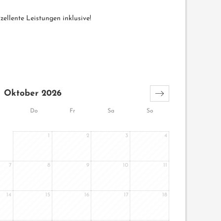
xzellente Leistungen inklusive!
Oktober 2026
Do
Fr
Sa
So
1
2
3
4
7
8
9
10
11
14
15
16
17
18