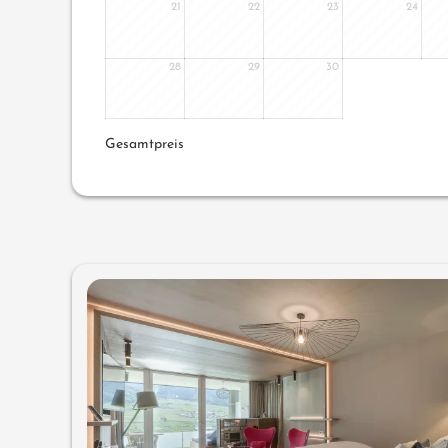
21
22
23
24
28
29
30
Gesamtpreis