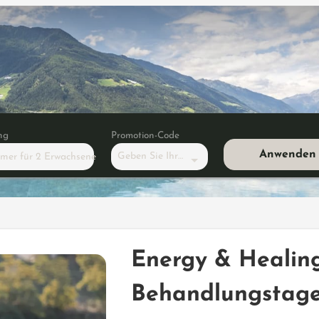
ng
Promotion-Code
Anwenden
Geben Sie Ihren Code ein
mmer
für
2 Erwachsene
 & Healing für Zwei - 5 Behandlu
Energy & Healing
Behandlungstage