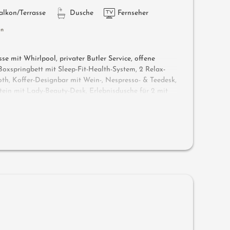
alkon/Terrasse
Dusche
Fernseher
en
e mit Whirlpool, privater Butler Service, offene
oxspringbett mit Sleep-Fit-Health-System, 2 Relax-
th, Koffer-Designbar mit Wein-, Nespresso- & Teedesk,
ein mit Lady-Beauty-Desk, Erlebnisdusche für 2 mit
er Komfort-Profi-Schrankraum, Outdoor-Penthouse-
e luxe mit Hygienic-Luxury-System, Finnische
kelliege für 2, Outdoor Cinema, bequeme Sitz- und
rne, keine Tiere. In der DolceVita Lodge.