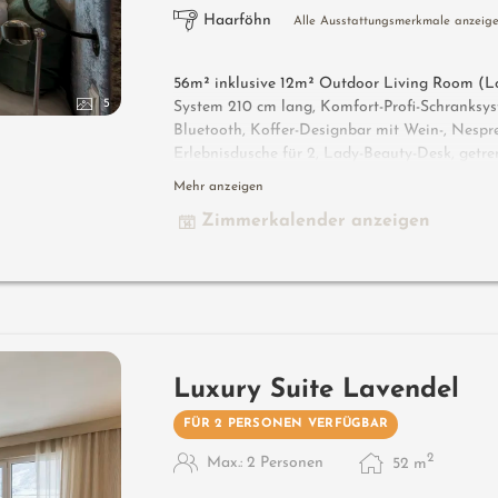
Haarföhn
Alle Ausstattungsmerkmale anzeig
56m² inklusive 12m² Outdoor Living Room (Log
5
System 210 cm lang, Komfort-Profi-Schranksys
Bluetooth, Koffer-Designbar mit Wein-, Nespr
Erlebnisdusche für 2, Lady-Beauty-Desk, getre
Outdoor Living Room (Loggia im Freien) mit
Mehr anzeigen
Sitzmöbel, Duftkräuter, Wärmestrahler und Late
Zimmerkalender anzeigen
Übernachten im Daybed in der Loggia.
Luxury Suite Lavendel
FÜR 2 PERSONEN VERFÜGBAR
2
Max.: 2 Personen
52
m