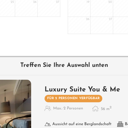
25
26
27
19
20
26
27
Treffen Sie Ihre Auswahl unten
Luxury Suite You & Me
FÜR 2 PERSONEN VERFÜGBAR
2
Max.: 2 Personen
56
m
Aussicht auf eine Berglandschaft
B