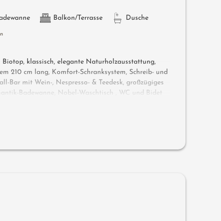
adewanne
Balkon/Terrasse
Dusche
en
Biotop, klassisch, elegante Naturholzausstattung,
tem 210 cm lang, Komfort-Schranksystem, Schreib- und
ll-Bar mit Wein-, Nespresso- & Teedesk, großzügiges
mantik-Badewanne, Nobel-Waschtisch , WC und Bidet
privater Atmosphäre, mit kleinem Holzsteg am Biotop
enschlössl.