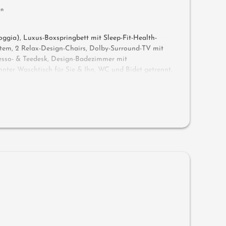
en
gia), Luxus-Boxspringbett mit Sleep-Fit-Health-
tem, 2 Relax-Design-Chairs, Dolby-Surround-TV mit
esso- & Teedesk, Design-Badezimmer mit
nnter Waschtisch für Sie & Ihn, WC und Bidet getrennt,
 Day Bed (zum Übernachten im Freien), bequeme
rne, keine Tiere. In der DolceVita Lodge. Hightlight: