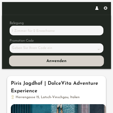
Belegung
1 Zimmer
für
2 Erwachsene
Promotion-Code
Geben Sie Ihren Code ein
Anwenden
Unsere Angebote im Zimmer "St.
Piris Jagdhof | DolceVita Adventure
Experience
Herrengasse 15
,
Latsch-Vinschgau
,
Italien