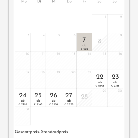
Mo
Di
Mi
Do
Fr
Sa
So
1
2
3
4
5
6
9
7
8
ab
622
€
10
11
12
13
14
15
16
17
18
19
20
21
22
23
ab
ab
2.808
2.186
€
€
29
30
24
25
26
27
28
ab
ab
ab
ab
2.168
2.168
2.168
2.228
€
€
€
€
31
Gesamtpreis
. Standardpreis