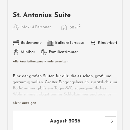
St. Antonius Suite
2
Max.: 4 Personen
68
m
Badewanne
Balkon/Terrasse
Kinderbett
Minibar
Familienzimmer
Alle Ausstattungsmerkmale anzeigen
Eine der großen Suiten für alle, die es schön, groß und
geräumig wollen. Großer Eingangsbereich, zusätzlich zum
Badezimmer gibt’s ein Tages-WC, supergemütliches
Wohnzimmer, abgetrenntes Schlafzimmer und eigenes
Kinderzimmer mit 2 zusätzlichen Betten. Große Terrasse
Mehr anzeigen
mit Poolblick und Nachmittagssonne.
August 2026