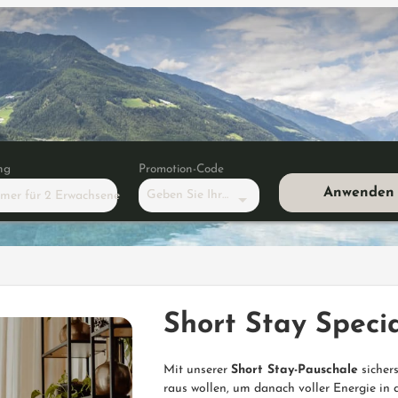
ng
Promotion-Code
Anwenden
Geben Sie Ihren Code ein
mmer
für
2 Erwachsene
tay Special -20%
Short Stay Speci
Mit unserer
Short Stay-Pauschale
sichers
raus wollen, um danach voller Energie in d