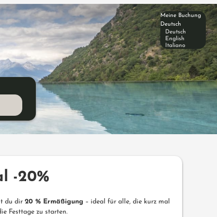
Meine Buchung
Deutsch
Deutsch
English
Italiano
al -20%
t du dir
20 % Ermäßigung
– ideal für alle, die kurz mal
ie Festtage zu starten.