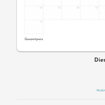
24
25
26
27
31
Gesamtpreis
Die
Nicht