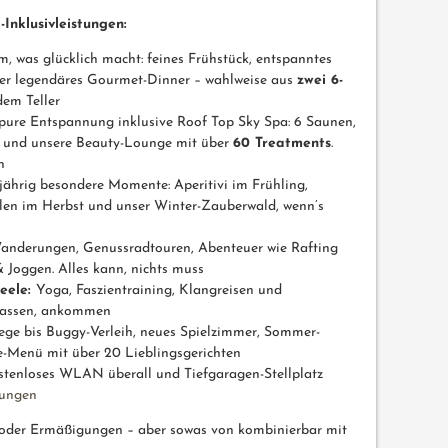
-Inklusivleistungen:
m, was glücklich macht: feines Frühstück, entspanntes
er legendäres Gourmet-Dinner – wahlweise aus
zwei 6-
 dem Teller
pure Entspannung inklusive Roof Top Sky Spa: 6 Saunen,
e und unsere Beauty-Lounge mit über
60 Treatments
.
n
jährig besondere Momente: Aperitivi im Frühling,
en im Herbst und unser Winter-Zauberwald, wenn’s
anderungen, Genussradtouren, Abenteuer wie Rafting
 Joggen. Alles kann, nichts muss
eele:
Yoga, Faszientraining, Klangreisen und
slassen, ankommen
ge bis Buggy-Verleih, neues Spielzimmer, Sommer-
e-Menü mit über 20 Lieblingsgerichten
ostenloses WLAN überall und Tiefgaragen-Stellplatz
tungen
 oder Ermäßigungen – aber sowas von kombinierbar mit