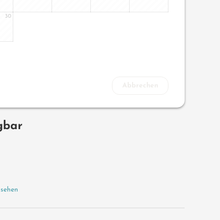
30
Abbrechen
gbar
 sehen