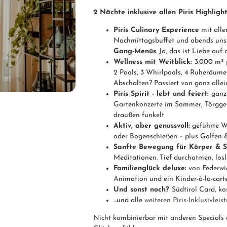
2 Nächte inklusive allen Piris Highlight
Piris Culinary Experience
mit alle
Nachmittagsbuffet und abends uns
Gang-Menüs
. Ja, das ist Liebe auf
Wellness mit Weitblick:
3.000 m² 
2 Pools, 3 Whirlpools, 4 Ruheräum
Abschalten? Passiert von ganz allei
Piris Spirit - lebt und feiert:
ganz
Gartenkonzerte im Sommer, Törggel
draußen funkelt
Aktiv, aber genussvoll:
geführte W
oder Bogenschießen – plus Golfen &
Sanfte Bewegung für Körper & S
Meditationen. Tief durchatmen, lo
Familienglück deluxe
:
von Federwie
Animation und ein Kinder-à-la-cart
Und sonst noch?
Südtirol Card, k
...und alle
weiteren Piris-Inklusivleis
Nicht kombinierbar mit anderen Specials