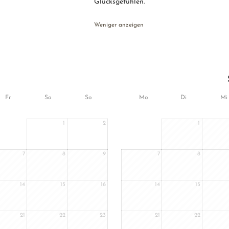
Glücksgefühlen.
Weniger anzeigen
Fr
Sa
So
Mo
Di
Mi
1
2
1
7
8
9
7
8
14
15
16
14
15
21
22
23
21
22