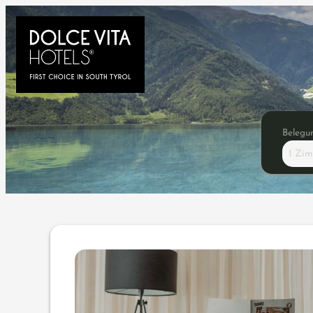
Belegu
1 Zi
Angebotsdetails für Short S