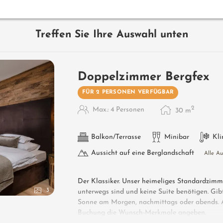
Treffen Sie Ihre Auswahl unten
Doppelzimmer Bergfex
FÜR 2 PERSONEN VERFÜGBAR
2
Max.: 4 Personen
30
m
Balkon/Terrasse
Minibar
Kl
Aussicht auf eine Berglandschaft
Alle A
Der Klassiker. Unser heimeliges Standardzimmer
3
unterwegs sind und keine Suite benötigen. Gibt
Sonne am Morgen, nachmittags oder abends. Al
Buchung die Wunsch-Merkmale angeben.