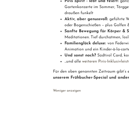
Piris Spirit - lebt und feiert:
ganz
Gartenkonzerte im Sommer, Törggel
draußen funkelt
Aktiv, aber genussvoll:
geführte W
oder Bogenschießen – plus Golfen &
Sanfte Bewegung für Körper & S
Meditationen. Tief durchatmen, lo
Familienglück deluxe:
von Federwi
Animation und ein Kinder-à-la-cart
Und sonst noch?
Südtirol Card, ko
...und alle
weiteren Piris-Inklusivlei
Für den oben genannten Zeitraum gibt’s
unserem Frühbucher-Special und ande
Weniger anzeigen