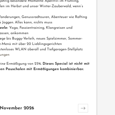
jährig besondere Momente: Aperitivi im Frühling,
en im Herbst und unser Winter-Zauberwald, wenn’s
anderungen, Genussradtouren, Abenteuer wie Rafting
 Joggen. Alles kann, nichts muss
eele:
Yoga, Faszientraining, Klangreisen und
slassen, ankommen
ege bis Buggy-Verleih, neues Spielzimmer, Sommer-
e-Menü mit über 20 Lieblingsgerichten
stenloses WLAN überall und Tiefgaragen-Stellplatz
stungen
 eine Ermäßigung von 25%.
Dieses Special ist nicht mit
ren Pauschalen mit Ermäßigungen kombinierbar.
November 2026