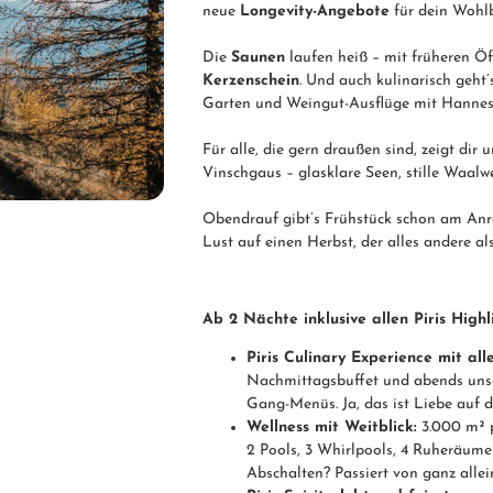
neue
Longevity-Angebote
für dein Wohlb
Die
Saunen
laufen heiß – mit früheren Ö
Kerzenschein
. Und auch kulinarisch geht’
Garten und Weingut-Ausflüge mit Hannes 
Für alle, die gern draußen sind, zeigt dir 
Vinschgaus – glasklare Seen, stille Waalw
Obendrauf gibt’s Frühstück schon am Anr
Lust auf einen Herbst, der alles andere al
Ab 2 Nächte inklusive allen Piris Highli
Piris Culinary Experience mit all
Nachmittagsbuffet und abends unse
Gang-Menüs. Ja, das ist Liebe auf d
Wellness mit Weitblick:
3.000 m² p
2 Pools, 3 Whirlpools, 4 Ruheräum
Abschalten? Passiert von ganz allei