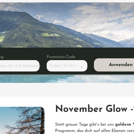
ng
Promotion-Code
Anwenden
Geben Sie Ihren Code ein
mmer
für
2 Erwachsene
ber Glow -25%
November Glow 
Statt grauer Tage gibt’s bei uns
goldene 
Programm, das dich auf allen Ebenen ver