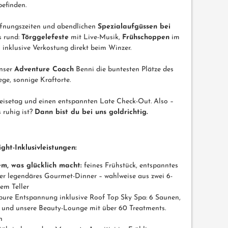
efinden.
ffnungszeiten und abendlichen
Spezialaufgüssen bei
s rund:
Törggelefeste
mit Live-Musik,
Frühschoppen
im
inklusive Verkostung direkt beim Winzer.
unser
Adventure Coach
Benni die buntesten Plätze des
ege, sonnige Kraftorte.
eisetag und einen entspannten Late Check-Out. Also –
s ruhig ist?
Dann bist du bei uns goldrichtig.
ght-Inklusivleistungen:
em, was glücklich macht:
feines Frühstück, entspanntes
r legendäres Gourmet-Dinner – wahlweise aus zwei 6-
em Teller
ure Entspannung inklusive Roof Top Sky Spa: 6 Saunen,
e und unsere Beauty-Lounge mit über 60 Treatments.
n