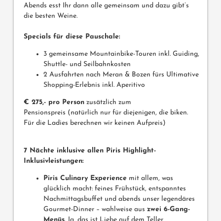
Abends esst Ihr dann alle gemeinsam und dazu gibt’s
die besten Weine.
Specials für diese Pauschale:
3 gemeinsame Mountainbike-Touren inkl. Guiding,
Shuttle- und Seilbahnkosten
2 Ausfahrten nach Meran & Bozen fürs Ultimative
Shopping-Erlebnis inkl. Aperitivo
€ 275,- pro Person
zusätzlich zum
Pensionspreis (natürlich nur für diejenigen, die biken.
Für die Ladies berechnen wir keinen Aufpreis)
7 Nächte inklusive allen Piris Highlight-
Inklusivleistungen:
Piris Culinary Experience
mit allem, was
glücklich macht: feines Frühstück, entspanntes
Nachmittagsbuffet und abends unser legendäres
Gourmet-Dinner – wahlweise aus
zwei 6-Gang-
Menüs
. Ja, das ist Liebe auf dem Teller