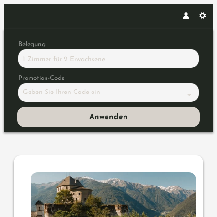
Belegung
1 Zimmer
für
2 Erwachsene
Promotion-Code
Geben Sie Ihren Code ein
Anwenden
Angebotsdetails für MTB Trail-