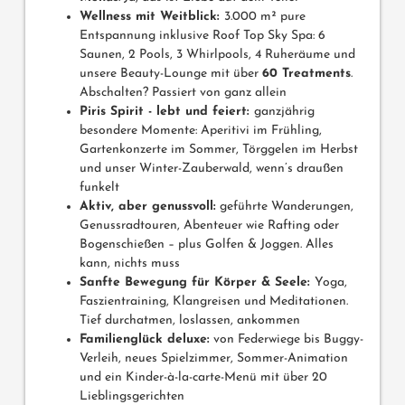
Wellness mit Weitblick:
3.000 m² pure
Entspannung inklusive Roof Top Sky Spa: 6
Saunen, 2 Pools, 3 Whirlpools, 4 Ruheräume und
unsere Beauty-Lounge mit über
60 Treatments
.
Abschalten? Passiert von ganz allein
Piris Spirit - lebt und feiert:
ganzjährig
besondere Momente: Aperitivi im Frühling,
Gartenkonzerte im Sommer, Törggelen im Herbst
und unser Winter-Zauberwald, wenn’s draußen
funkelt
Aktiv, aber genussvoll:
geführte Wanderungen,
Genussradtouren, Abenteuer wie Rafting oder
Bogenschießen – plus Golfen & Joggen. Alles
kann, nichts muss
Sanfte Bewegung für Körper & Seele:
Yoga,
Faszientraining, Klangreisen und Meditationen.
Tief durchatmen, loslassen, ankommen
Familienglück deluxe
:
von Federwiege bis Buggy-
Verleih, neues Spielzimmer, Sommer-Animation
und ein Kinder-à-la-carte-Menü mit über 20
Lieblingsgerichten