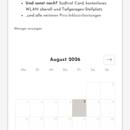
Und sonst noch?
Südtirol Card, kostenloses
WLAN überall und Tiefgaragen-Stellplatz
...und alle
weiteren Piris-Inklusivleistungen
Weniger anzeigen
August 2026
Mo
Di
Mi
Do
Fr
Sa
So
1
2
7
3
4
5
6
8
9
10
11
12
13
14
15
16