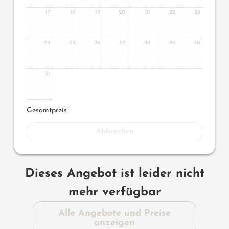
17
18
19
20
21
22
23
24
25
26
27
28
29
30
31
Gesamtpreis
Abbrechen
Dieses Angebot ist leider nicht
mehr verfügbar
Alle Angebote und Preise
anzeigen