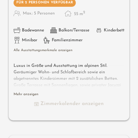
FÜR 2 PERSONEN VERFÜGBAR
2
Max.: 5 Personen
55
m
Badewanne
Balkon/Terrasse
Kinderbett
Minibar
Familienzimmer
Alle Ausstattungsmerkmale anzeigen
Luxus in Größe und Ausstattung im alpinen Stil.
Geräumiger Wohn- und Schlafbereich sowie ein
abgetrenntes Kinderzimmer mit 2 zusätzlichen Betten.
Große Terrasse mit Sonnenliegen, sowie privater Jacuzzi
mit Blick über Latsch und das Vinschgau.
Mehr anzeigen
Zimmerkalender anzeigen