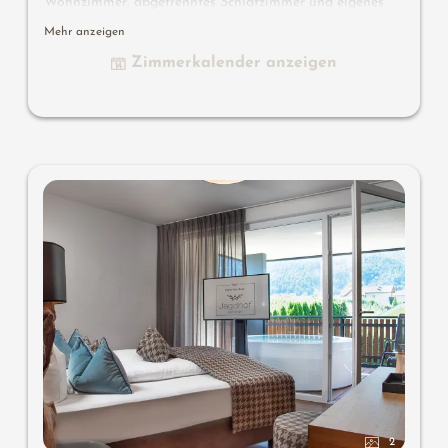
Wohnzimmer, abgetrenntes Schlafzimmer und eigenes
Kinderzimmer mit 2 zusätzlichen Betten. Große Terrasse
Mehr anzeigen
mit Poolblick und Nachmittagssonne.
Zimmerkalender anzeigen
2