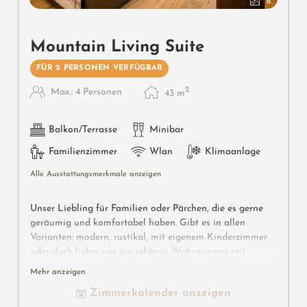
6
Mountain Living Suite
FÜR 2 PERSONEN VERFÜGBAR
2
Max.: 4 Personen
43
m
Balkon/Terrasse
Minibar
Familienzimmer
Wlan
Klimaanlage
Alle Ausstattungsmerkmale anzeigen
Unser Liebling für Familien oder Pärchen, die es gerne
geräumig und komfortabel haben. Gibt es in allen
Varianten: modern, rustikal, mit eigenem Kinderzimmer
oder doch lieber nur ein schönes Wohnzimmer mit
Couch, lieber Sonne am Morgen, nachmittags oder
Mehr anzeigen
abends? Bitte bei der Anfrage oder Buchung die Wunsch-
Zimmerkalender anzeigen
Merkmale angeben.