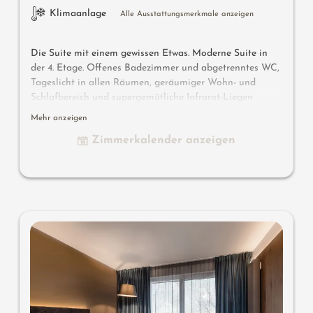
Klimaanlage
Alle Ausstattungsmerkmale anzeigen
Die Suite mit einem gewissen Etwas. Moderne Suite in
der 4. Etage. Offenes Badezimmer und abgetrenntes WC,
Tageslicht in allen Räumen, geräumiger Wohn- und
Schlafbereich und supergemütliche Infrarot-Liegen
anstelle einer Couch. Ideal für alle, die sich nach dem
Mehr anzeigen
Sport so richtig entspannen und die Muskulatur lockern
Zimmerkalender anzeigen
wollen.