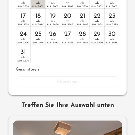
ab
ab
ab
ab
ab
ab
ab
3.802
3.802
3.802
3.802
3.802
3.802
3.802
EUR
EUR
EUR
EUR
EUR
EUR
EUR
17
18
19
20
21
22
23
ab
ab
ab
ab
ab
ab
ab
3.754
3.690
3.626
3.562
3.498
3.434
3.370
EUR
EUR
EUR
EUR
EUR
EUR
EUR
24
25
26
27
28
29
30
ab
ab
ab
ab
ab
ab
ab
3.400
3.446
3.492
3.538
3.584
3.630
3.676
EUR
EUR
EUR
EUR
EUR
EUR
EUR
31
ab
3.676
EUR
Gesamtpreis
Abbrechen
Treffen Sie Ihre Auswahl unten