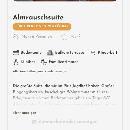
Almrauschsuite
FÜR 2 PERSONEN VERFÜGBAR
2
Max.: 6 Personen
75
m
Badewanne
Balkon/Terrasse
Kinderbett
Minibar
Familienzimmer
Alle Ausstattungsmerkmale anzeigen
Die größte Suite, die wir im Piris Jagdhof haben. Großer
Eingangsbereich, kuscheliges Wohnzimmer mit Lese-
Ecke, zusätzlich zum Badezimmer gibt’s ein Tages-WC.
Abgetrenntes Schlafzimmer, sowie eigenes Kinderzimmer
mit separatem Balkon. Große Terrasse mit Poolblick,
Mehr anzeigen
Nachmittagssonne und privates Jacuzzi.
Zimmerkalender anzeigen