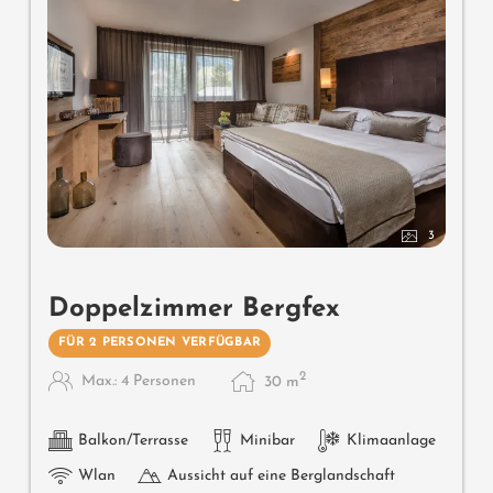
3
Doppelzimmer Bergfex
FÜR 2 PERSONEN VERFÜGBAR
2
Max.: 4 Personen
30
m
Balkon/Terrasse
Minibar
Klimaanlage
Wlan
Aussicht auf eine Berglandschaft