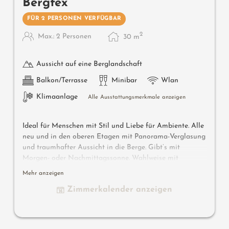
Bergfex
FÜR 2 PERSONEN VERFÜGBAR
2
Max.: 2 Personen
30
m
Aussicht auf eine Berglandschaft
Balkon/Terrasse
Minibar
Wlan
Klimaanlage
Alle Ausstattungsmerkmale anzeigen
Ideal für Menschen mit Stil und Liebe für Ambiente. Alle
neu und in den oberen Etagen mit Panorama-Verglasung
und traumhafter Aussicht in die Berge. Gibt’s mit
Morgen- oder Nachmittagssonne. Wahlweise mit
offenem oder abgetrennten Badezimmer. Sollte dies für
Mehr anzeigen
dich eine Rolle spielen, bitte bei der Anfrage oder
Zimmerkalender anzeigen
Buchung angeben. Es besteht die Möglichkeit, eines
unserer Panorama Doppelzimmer mit einem
Einzelzimmer Relax zu verbinden: unser Luxury
Panoramazimmer Bergfex.