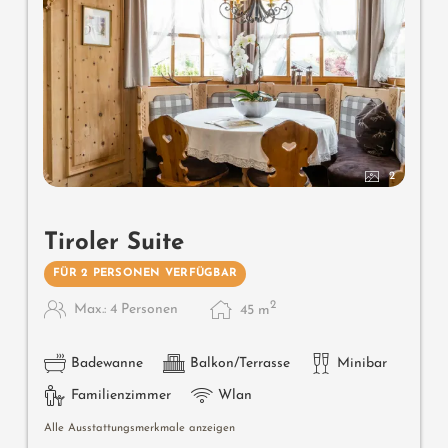
2
Tiroler Suite
FÜR 2 PERSONEN VERFÜGBAR
2
Max.: 4 Personen
45
m
Badewanne
Balkon/Terrasse
Minibar
Familienzimmer
Wlan
Alle Ausstattungsmerkmale anzeigen