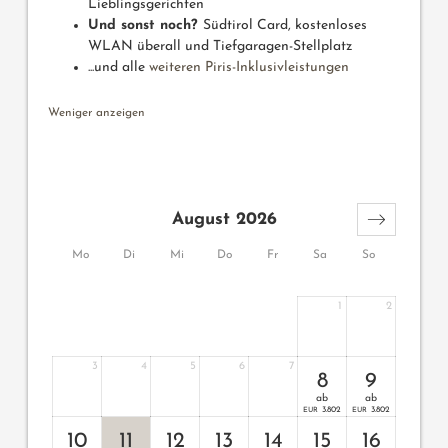
Lieblingsgerichten
Und sonst noch?
Südtirol Card, kostenloses
WLAN überall und Tiefgaragen-Stellplatz
...und alle
weiteren Piris-Inklusivleistungen
Weniger anzeigen
August 2026
Mo
Di
Mi
Do
Fr
Sa
So
1
2
3
4
5
6
7
8
9
ab
ab
3.802
3.802
EUR
EUR
10
11
12
13
14
15
16