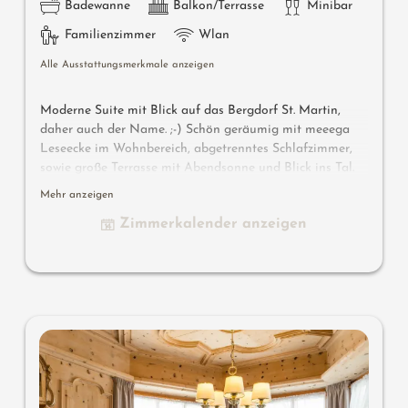
Badewanne
Balkon/Terrasse
Minibar
Familienzimmer
Wlan
Alle Ausstattungsmerkmale anzeigen
Moderne Suite mit Blick auf das Bergdorf St. Martin,
daher auch der Name. ;-) Schön geräumig mit meeega
Leseecke im Wohnbereich, abgetrenntes Schlafzimmer,
sowie große Terrasse mit Abendsonne und Blick ins Tal.
Es besteht die Möglichkeit, die St. Martin Suite mit
Mehr anzeigen
einem Panorama Doppelzimmer zu verbinden: unsere
Zimmerkalender anzeigen
Luxury St. Martin Suite.