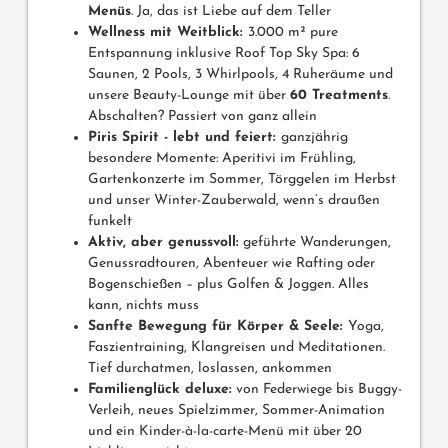
Menüs
. Ja, das ist Liebe auf dem Teller
Wellness mit Weitblick:
3.000 m² pure
Entspannung inklusive Roof Top Sky Spa: 6
Saunen, 2 Pools, 3 Whirlpools, 4 Ruheräume und
unsere Beauty-Lounge mit über
60 Treatments
.
Abschalten? Passiert von ganz allein
Piris Spirit - lebt und feiert:
ganzjährig
besondere Momente: Aperitivi im Frühling,
Gartenkonzerte im Sommer, Törggelen im Herbst
und unser Winter-Zauberwald, wenn’s draußen
funkelt
Aktiv, aber genussvoll:
geführte Wanderungen,
Genussradtouren, Abenteuer wie Rafting oder
Bogenschießen – plus Golfen & Joggen. Alles
kann, nichts muss
Sanfte Bewegung für Körper & Seele:
Yoga,
Faszientraining, Klangreisen und Meditationen.
Tief durchatmen, loslassen, ankommen
Familienglück deluxe
:
von Federwiege bis Buggy-
Verleih, neues Spielzimmer, Sommer-Animation
und ein Kinder-à-la-carte-Menü mit über 20