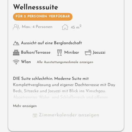
Wellnesssuite
FÜR 2 PERSONEN VERFÜGBAR
2
Max.: 4 Personen
45
m
Aussicht auf eine Berglandschaft
Balkon/Terrasse
Minibar
Jacuzzi
Wlan
Alle Ausstattungsmerkmale anzeigen
DIE Suite schlechthin. Moderne Suite mit
Komplettverglasung und eigener Dachterrasse mit Day
Beds, Sitzecke und Jacuzzi mit Blick ins Vinschgau.
Abgetrennter Wohn- und Schlafbereich und offenes
Badezimmer. Separates Tages-WC. Es besteht die
Mehr anzeigen
Möglichkeit, die Wellness Suite mit einem Panorama
Zimmerkalender anzeigen
Doppelzimmer zu verbinden: unsere Luxury Wellness-
Suite.