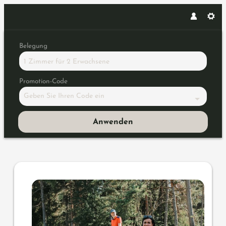
Belegung
1 Zimmer
für
2 Erwachsene
Promotion-Code
Geben Sie Ihren Code ein
Anwenden
Angebotsdetails für Golf-Aktiv