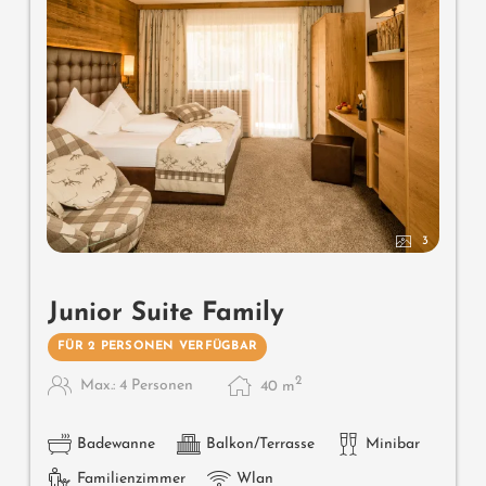
3
Junior Suite Family
FÜR 2 PERSONEN VERFÜGBAR
2
Max.: 4 Personen
40
m
Badewanne
Balkon/Terrasse
Minibar
Familienzimmer
Wlan