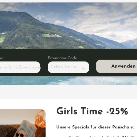
ng
Promotion-Code
Anwenden
Geben Sie Ihren Code ein
mmer
für
2 Erwachsene
ime -25%
Girls Time -25%
Unsere Specials für dieser Pauschale: