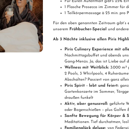
Für Euren Aufenthalt gibt's 25% E
1 Flasche Prosecco im Zimmer für d
1 Teilkörpermassage à 25 min. pro 
Für den oben genannten Zeitraum gibt’s e
unserem
Frühbucher-Special
und andere
Ab 3 Nächte inklusive allen Piris Highli
Piris Culinary Experience mit all
Nachmittagsbuffet und abends unse
Gang-Menüs. Ja, das ist Liebe auf d
Wellness mit Weitblick:
3.000 m² p
2 Pools, 3 Whirlpools, 4 Ruheräum
Abschalten? Passiert von ganz allei
Piris Spirit - lebt und feiert:
ganz
Gartenkonzerte im Sommer, Törggel
draußen funkelt
Aktiv, aber genussvoll:
geführte W
oder Bogenschießen – plus Golfen &
Sanfte Bewegung für Körper & S
Meditationen. Tief durchatmen, lo
Familienglück deluxe:
von Federwi