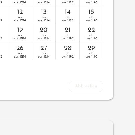
92
1214
1214
1192
1170
EUR
EUR
EUR
EUR
12
13
14
15
ab
ab
ab
ab
92
1214
1214
1192
1170
EUR
EUR
EUR
EUR
19
20
21
22
ab
ab
ab
ab
92
1214
1214
1192
1170
EUR
EUR
EUR
EUR
26
27
28
29
ab
ab
ab
ab
92
1214
1214
1192
1170
EUR
EUR
EUR
EUR
Abbrechen