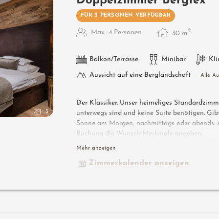
Doppelzimmer Bergfex
FÜR 2 PERSONEN VERFÜGBAR
2
Max.: 4 Personen
30
m
Balkon/Terrasse
Minibar
Kl
Aussicht auf eine Berglandschaft
Alle A
Der Klassiker. Unser heimeliges Standardzimmer
3
unterwegs sind und keine Suite benötigen. Gibt
Sonne am Morgen, nachmittags oder abends. Al
Buchung die Wunsch-Merkmale angeben.
Mehr anzeigen
Zimmerkalender anzeigen