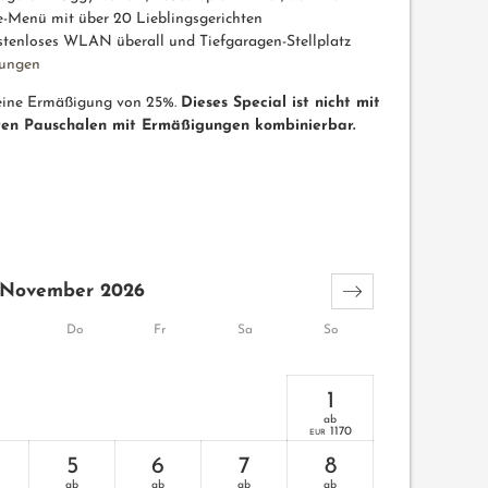
e-Menü mit über 20 Lieblingsgerichten
stenloses WLAN überall und Tiefgaragen-Stellplatz
stungen
 eine Ermäßigung von 25%.
Dieses Special ist nicht mit
ren Pauschalen mit Ermäßigungen kombinierbar.
November 2026
Do
Fr
Sa
So
1
ab
1170
EUR
5
6
7
8
ab
ab
ab
ab