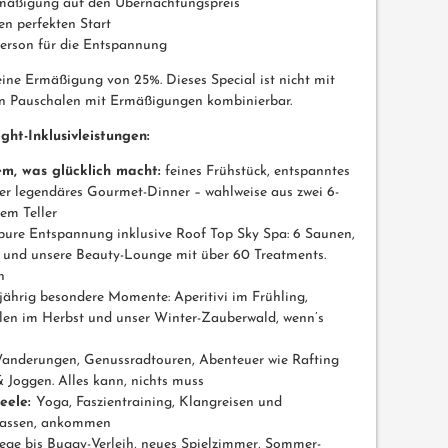
rmäßigung auf den Übernachtungspreis
en perfekten Start
Person für die Entspannung
ine Ermäßigung von 25%. Dieses Special ist nicht mit
n Pauschalen mit Ermäßigungen kombinierbar.
ght-Inklusivleistungen:
em, was glücklich macht:
feines Frühstück, entspanntes
r legendäres Gourmet-Dinner – wahlweise aus zwei 6-
em Teller
ure Entspannung inklusive Roof Top Sky Spa: 6 Saunen,
e und unsere Beauty-Lounge mit über 60 Treatments.
n
jährig besondere Momente: Aperitivi im Frühling,
en im Herbst und unser Winter-Zauberwald, wenn’s
anderungen, Genussradtouren, Abenteuer wie Rafting
 Joggen. Alles kann, nichts muss
eele:
Yoga, Faszientraining, Klangreisen und
slassen, ankommen
ege bis Buggy-Verleih, neues Spielzimmer, Sommer-