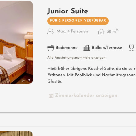
Junior Suite
FÜR 2 PERSONEN VERFÜGBAR
2
Max.: 4 Personen
38
m
Badewanne
Balkon/Terrasse
Alle Ausstattungsmerkmale anzeigen
Hieß früher übrigens Kuschel-Suite, da sie so r
Erdtönen. Mit Poolblick und Nachmittagssonne
2
Glastür.
Zimmerkalender anzeigen