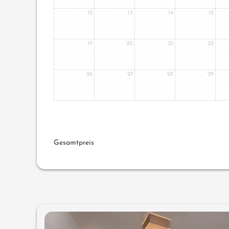
12
13
14
15
19
20
21
22
26
27
28
29
Gesamtpreis