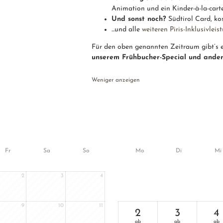
Animation und ein Kinder-à-la-cart
Und sonst noch?
Südtirol Card, ko
...und alle
weiteren Piris-Inklusivlei
Für den oben genannten Zeitraum gibt’s
unserem Frühbucher-Special und ande
Weniger anzeigen
Fr
Sa
So
Mo
Di
Mi
2
3
4
9
10
11
2
3
4
ab
ab
ab