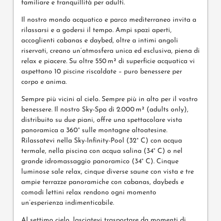
familiare e tranquillità per adulti.
Il nostro mondo acquatico e parco mediterraneo invita a
rilassarsi e a godersi il tempo. Ampi spazi aperti,
accoglienti cabanas e daybed, oltre a intimi angoli
riservati, creano un’atmosfera unica ed esclusiva, piena di
relax e piacere. Su oltre 550 m² di superficie acquatica vi
aspettano 10 piscine riscaldate – puro benessere per
corpo e anima.
Sempre più vicini al cielo. Sempre più in alto per il vostro
benessere. Il nostro Sky-Spa di 2.000 m² (adults only),
distribuito su due piani, offre una spettacolare vista
panoramica a 360° sulle montagne altoatesine.
Rilassatevi nella Sky-Infinity-Pool (32° C) con acqua
termale, nella piscina con acqua salina (34° C) o nel
grande idromassaggio panoramico (34° C). Cinque
luminose sale relax, cinque diverse saune con vista e tre
ampie terrazze panoramiche con cabanas, daybeds e
comodi lettini relax rendono ogni momento
un’esperienza indimenticabile.
Al settimo cielo, lasciatevi trasportare da momenti di