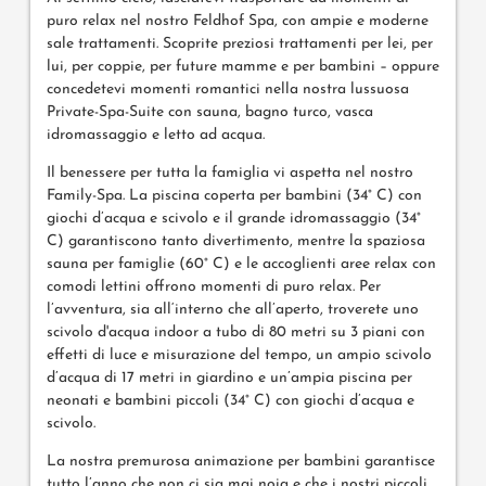
puro relax nel nostro Feldhof Spa, con ampie e moderne
sale trattamenti. Scoprite preziosi trattamenti per lei, per
lui, per coppie, per future mamme e per bambini – oppure
concedetevi momenti romantici nella nostra lussuosa
Private-Spa-Suite con sauna, bagno turco, vasca
idromassaggio e letto ad acqua.
Il benessere per tutta la famiglia vi aspetta nel nostro
Family-Spa. La piscina coperta per bambini (34° C) con
giochi d’acqua e scivolo e il grande idromassaggio (34°
C) garantiscono tanto divertimento, mentre la spaziosa
sauna per famiglie (60° C) e le accoglienti aree relax con
comodi lettini offrono momenti di puro relax. Per
l’avventura, sia all‘interno che all’aperto, troverete uno
scivolo d'acqua indoor a tubo di 80 metri su 3 piani con
effetti di luce e misurazione del tempo, un ampio scivolo
d’acqua di 17 metri in giardino e un’ampia piscina per
neonati e bambini piccoli (34° C) con giochi d’acqua e
scivolo.
La nostra premurosa animazione per bambini garantisce
tutto l’anno che non ci sia mai noia e che i nostri piccoli