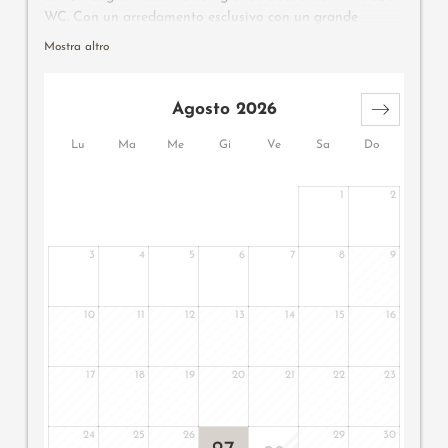
WC. Con un arredamento esclusivo con un grande
angolo coccole, pavimento in legno, mobili in legno
Mostra altro
naturale, spaziosa camera bambini separata con due
letti singoli. Ci sono inoltre: vasca da bagno
idromassaggio con vista panoramica, doppio lavabo,
Agosto 2026
bidet, frigobar, cassaforte, 2 flat screen TV, telefono, WIFI
gratuito, grande terrazza panoramica rivolta a est con
Lu
Ma
Me
Gi
Ve
Sa
Do
sdraio relax e sedia sospesa, posto garage e aria
condizionata.
1
2
3
4
5
6
7
8
9
10
11
12
13
14
15
16
17
18
19
20
21
22
23
24
25
26
29
30