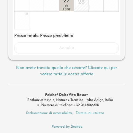
27
28
da
1.740
€
31
Prezzo totale
. Prezzo predefinito
Annulla
Non avete trovato quello che cercate? Cliccate qui per
vedere tutte le nostre offerte
Feldhof DolceVita Resort
Rathausstrasse 4
Naturns
Trentino - Alto Adige
Italia
Numero di telefono
:
+39 0473666366
Dichiarazione di accessibilità
Termini di utilizzo
Powered by Seekda