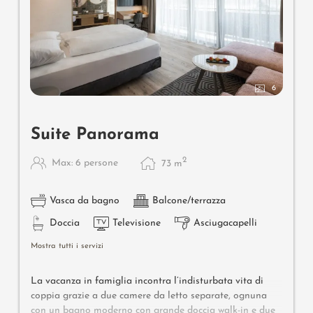
6
Suite Panorama
2
Max: 6 persone
73
m
Vasca da bagno
Balcone/terrazza
Doccia
Televisione
Asciugacapelli
Mostra tutti i servizi
La vacanza in famiglia incontra l’indisturbata vita di
coppia grazie a due camere da letto separate, ognuna
con un bagno moderno con grande doccia walk-in e due