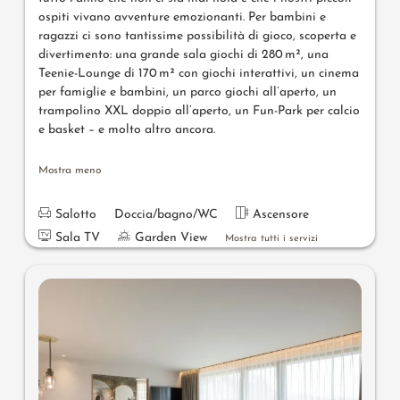
ospiti vivano avventure emozionanti. Per bambini e
ragazzi ci sono tantissime possibilità di gioco, scoperta e
divertimento: una grande sala giochi di 280 m², una
Teenie-Lounge di 170 m² con giochi interattivi, un cinema
per famiglie e bambini, un parco giochi all’aperto, un
trampolino XXL doppio all’aperto, un Fun-Park per calcio
e basket – e molto altro ancora.
Mostra meno
Salotto
Doccia/bagno/WC
Ascensore
Sala TV
Garden View
Mostra tutti i servizi