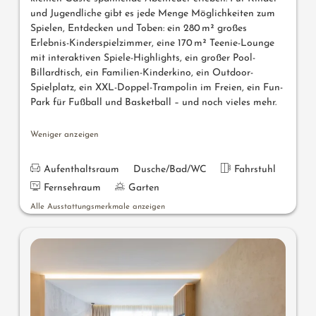
und Jugendliche gibt es jede Menge Möglichkeiten zum
Spielen, Entdecken und Toben: ein 280 m² großes
Erlebnis-Kinderspielzimmer, eine 170 m² Teenie-Lounge
mit interaktiven Spiele-Highlights, ein großer Pool-
Billardtisch, ein Familien-Kinderkino, ein Outdoor-
Spielplatz, ein XXL-Doppel-Trampolin im Freien, ein Fun-
Park für Fußball und Basketball – und noch vieles mehr.
Weniger anzeigen
Aufenthaltsraum
Dusche/Bad/WC
Fahrstuhl
Fernsehraum
Garten
Alle Ausstattungsmerkmale anzeigen