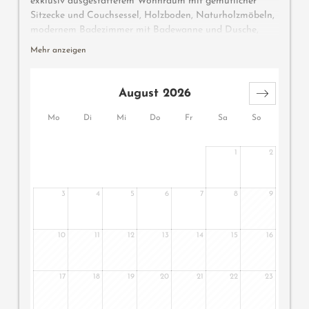
exklusiv ausgestattetem Wohnraum mit gemütlicher
Sitzecke und Couchsessel, Holzboden, Naturholzmöbeln,
modernem Badezimmer mit Badewanne und Dusche,
Doppelwaschbecken, separatem WC, hochwertigem
Mehr anzeigen
Schrankbett für eine zusätzliche Person, Minibar, Safe,
Flatscreen TV, Telefon, kostenlosem WLAN, großem
Südbalkon mit Relaxliege, Garagenplatz und
August 2026
Klimaanlage.
Mo
Di
Mi
Do
Fr
Sa
So
1
2
3
4
5
6
7
8
9
10
11
12
13
14
15
16
17
18
19
20
21
22
23