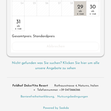
24
25
26
27
28
29
30
ab
ab
1.548
1.548
€
€
31
ab
1.548
€
Gesamtpreis
. Standardpreis
Abbrechen
Nicht gefunden was Sie suchen? Klicken Sie hier um alle
unsere Angebote zu sehen
Feldhof DolceVita Resort
Rathausstrasse 4
Naturns
Italien
Telefonnummer
:
+39 0473666366
Barrierefreiheitserklärung
Nutzungsbedingungen
Powered by Seekda