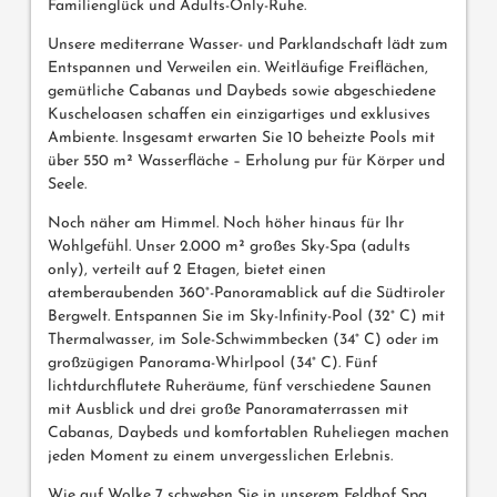
Familienglück und Adults-Only-Ruhe.
Unsere mediterrane Wasser- und Parklandschaft lädt zum
Entspannen und Verweilen ein. Weitläufige Freiflächen,
gemütliche Cabanas und Daybeds sowie abgeschiedene
Kuscheloasen schaffen ein einzigartiges und exklusives
Ambiente. Insgesamt erwarten Sie 10 beheizte Pools mit
über 550 m² Wasserfläche – Erholung pur für Körper und
Seele.
Noch näher am Himmel. Noch höher hinaus für Ihr
Wohlgefühl. Unser 2.000 m² großes Sky-Spa (adults
only), verteilt auf 2 Etagen, bietet einen
atemberaubenden 360°-Panoramablick auf die Südtiroler
Bergwelt. Entspannen Sie im Sky-Infinity-Pool (32° C) mit
Thermalwasser, im Sole-Schwimmbecken (34° C) oder im
großzügigen Panorama-Whirlpool (34° C). Fünf
lichtdurchflutete Ruheräume, fünf verschiedene Saunen
mit Ausblick und drei große Panoramaterrassen mit
Cabanas, Daybeds und komfortablen Ruheliegen machen
jeden Moment zu einem unvergesslichen Erlebnis.
Wie auf Wolke 7 schweben Sie in unserem Feldhof Spa