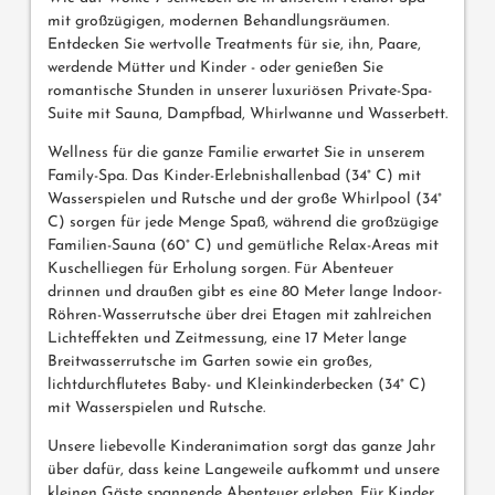
mit großzügigen, modernen Behandlungsräumen.
Entdecken Sie wertvolle Treatments für sie, ihn, Paare,
werdende Mütter und Kinder - oder genießen Sie
romantische Stunden in unserer luxuriösen Private-Spa-
Suite mit Sauna, Dampfbad, Whirlwanne und Wasserbett.
Wellness für die ganze Familie erwartet Sie in unserem
Family-Spa. Das Kinder-Erlebnishallenbad (34° C) mit
Wasserspielen und Rutsche und der große Whirlpool (34°
C) sorgen für jede Menge Spaß, während die großzügige
Familien-Sauna (60° C) und gemütliche Relax-Areas mit
Kuschelliegen für Erholung sorgen. Für Abenteuer
drinnen und draußen gibt es eine 80 Meter lange Indoor-
Röhren-Wasserrutsche über drei Etagen mit zahlreichen
Lichteffekten und Zeitmessung, eine 17 Meter lange
Breitwasserrutsche im Garten sowie ein großes,
lichtdurchflutetes Baby- und Kleinkinderbecken (34° C)
mit Wasserspielen und Rutsche.
Unsere liebevolle Kinderanimation sorgt das ganze Jahr
über dafür, dass keine Langeweile aufkommt und unsere
kleinen Gäste spannende Abenteuer erleben. Für Kinder