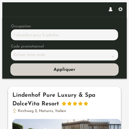
Occupation
1 chambre
pour
2 adultes
Code promotionnel
Entrez votre code
Appliquer
Offres disponibles dans « Dop
Lindenhof Pure Luxury & Spa
DolceVita Resort
Kirchweg 2
,
Naturns
,
Italien