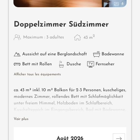
8
Doppelzimmer Südzimmer
2
Maximum : 3 adultes
43
m
Aussicht auf eine Berglandschaft
Badewanne
Bett mit Rollen
Dusche
Fernseher
Afficher tous les équipements
ca. 43 m² inkl. 10 m² Balkon für 2-3 Personen, kuscheliges,
modernes Zimmer, rollendes Bett mit Schlafmöglichkeit
unter freiem Himmel, Holzboden im Schlafbereich,
Kuschelteppich im Eingangsbereich, Bad mit Badewanne,
Dusche, Bidet, Flat-TV, gratis W-Lan, Minibar, Safe,
Voir plus
Südbalkon, Garage - keine Haustiere erlaubt
Août 2026