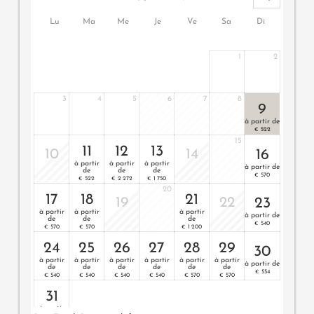
Wissenswertes
: Klimaanlage und Boxpringmatratze
Lu
Ma
Me
Je
Ve
Sa
Di
1
2
3
4
5
6
7
8
9
à partir de
522
€
15
11
12
13
10
14
16
à partir
à partir
à partir
à partir de
de
de
de
570
€
522
2 272
1 750
€
€
€
20
17
18
21
19
22
23
à partir
à partir
à partir
à partir de
de
de
de
540
€
570
570
1 200
€
€
€
24
25
26
27
28
29
30
à partir
à partir
à partir
à partir
à partir
à partir
à partir de
de
de
de
de
de
de
554
€
540
540
540
540
570
570
€
€
€
€
€
€
31
à partir