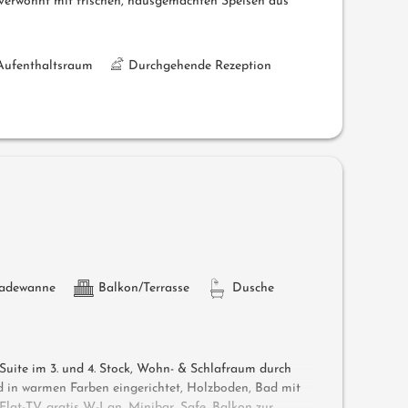
verwöhnt mit frischen, hausgemachten Speisen aus
Aufenthaltsraum
Durchgehende Rezeption
adewanne
Balkon/Terrasse
Dusche
, Suite im 3. und 4. Stock, Wohn- & Schlafraum durch
d in warmen Farben eingerichtet, Holzboden, Bad mit
lat-TV, gratis W-Lan, Minibar, Safe, Balkon zur