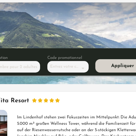
tion
Code promotionnel
Appliquer
Entrez votre code
mbre
pour
2 adultes
sta Suite »
ita Resort
Im Lindenhof stehen zwei Fokuszeiten im Mittelpunkt: Die Ad
5.000 m² großen Wellness Tower, während die Familienzeit fü
auf der Riesenwasserrutsche oder an der 5-stöckigen Kletterw