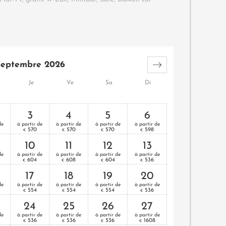
atratzen
Septembre 2026
Je
Ve
Sa
Di
3
4
5
6
de
à partir de
à partir de
à partir de
à partir de
570
570
570
598
€
€
€
€
10
11
12
13
de
à partir de
à partir de
à partir de
à partir de
604
608
604
536
€
€
€
€
17
18
19
20
de
à partir de
à partir de
à partir de
à partir de
554
554
554
536
€
€
€
€
24
25
26
27
de
à partir de
à partir de
à partir de
à partir de
536
536
536
1608
€
€
€
€