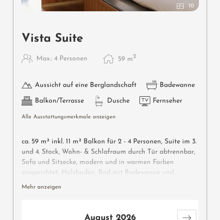
10
Vista Suite
2
Max.: 4 Personen
59
m
Aussicht auf eine Berglandschaft
Badewanne
Balkon/Terrasse
Dusche
Fernseher
Alle Ausstattungsmerkmale anzeigen
ca. 59 m² inkl. 11 m² Balkon für 2 - 4 Personen, Suite im 3.
und 4. Stock, Wohn- & Schlafraum durch Tür abtrennbar,
Sofa und Sitzecke, modern und in warmen Farben
eingerichtet, Holzboden, Bad mit Badewanne und
Dusche, Bidet, separates WC, Flat-TV, gratis W-Lan,
Mehr anzeigen
Minibar, Safe, Balkon zur Südseite, Garage
August 2026