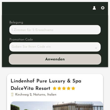
Belegung
1 Zimmer
für
2 Erwachsene
Promotion-Code
Geben Sie Ihren Code ein
Anwenden
Unsere Angebote im Zimmer "Vi
Lindenhof Pure Luxury & Spa
DolceVita Resort
Kirchweg 2
,
Naturns
,
Italien