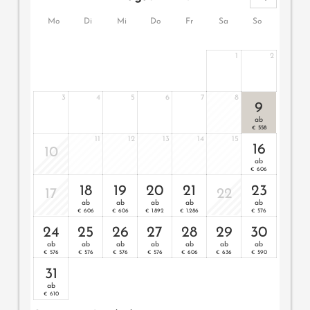
Wissenswertes
: Klimaanlage und Boxspringmatratzen
Mo
Di
Mi
Do
Fr
Sa
So
1
2
3
4
5
6
7
8
9
ab
558
€
11
12
13
14
15
16
10
ab
606
€
18
19
20
21
23
17
22
ab
ab
ab
ab
ab
606
606
1.892
1.286
576
€
€
€
€
€
24
25
26
27
28
29
30
ab
ab
ab
ab
ab
ab
ab
576
576
576
576
606
636
590
€
€
€
€
€
€
€
31
ab
610
€