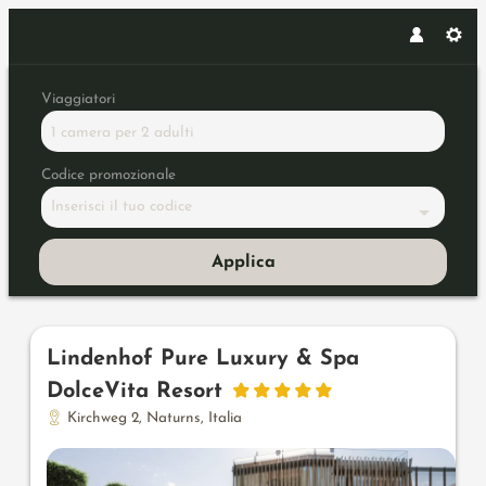
Viaggiatori
1 camera
per
2 adulti
Codice promozionale
Inserisci il tuo codice
Applica
Offerte disponibili in "Camer
Lindenhof Pure Luxury & Spa
DolceVita Resort
Kirchweg 2
,
Naturns
,
Italia