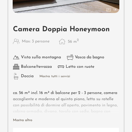
14
Camera Doppia Honeymoon
2
Max: 3 persone
56
m
Vista sulla montagna
Vasca da bagno
Balcone/terrazza
Letto con ruote
Doccia
Mostra tutti i servizi
ca. 56 m² incl. 16 m² di balcone per 2 - 3 persone, c
amera
accogliente e moderna al quinto piano, letto su rotelle
con possibilità di dormire all’aperto, pavimento in legno,
cabina armadio, divano, tavolo con sedie, bagno con
vasca, doccia, WC, bidet, TV a schermo piatto, Wi-Fi
Mostra altro
gratuito, minibar, cassaforte, balcone esposto a sud,
posto macchina in garage