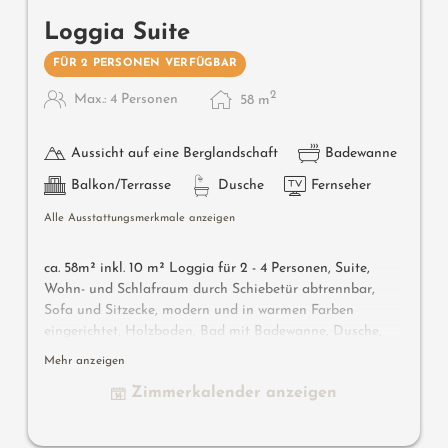
Loggia Suite
FÜR 2 PERSONEN VERFÜGBAR
2
Max.: 4 Personen
58
m
Aussicht auf eine Berglandschaft
Badewanne
Balkon/Terrasse
Dusche
Fernseher
Alle Ausstattungsmerkmale anzeigen
ca. 58m² inkl. 10 m² Loggia für 2 - 4 Personen, Suite,
Wohn- und Schlafraum durch Schiebetür abtrennbar,
Sofa und Sitzecke, modern und in warmen Farben
eingerichtet, Holzboden, Bad mit Badewanne, Dusche,
Bidet, separates WC, Flat-TV, gratis W-Lan, Minibar,
Mehr anzeigen
Safe, Loggia zur Südseite, Garage.
Zimmerkalender anzeigen
Wissenswertes
: Klimaanlage und Boxspringmatratzen