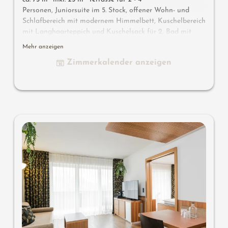
Personen, Juniorsuite im 5. Stock, offener Wohn- und
Schlafbereich mit modernem Himmelbett, Kuschelbereich
mit Langhaarteppich und Kuschelsack für 2, Bad mit
Badewanne und Bidet, sehr großer Süd-West-
Mehr anzeigen
Panoramabalkon mit Whirlpool, Flat-TV, gratis W-Lan,
Zimmerkalender anzeigen
Minibar, Safe, Garage - keine Haustiere erlaubt
Wissenswertes
: Klimaanlage, Kuschelecke, Himmelbett
mit Boxspringmatratzen, Whirlpool, Kuschelliege