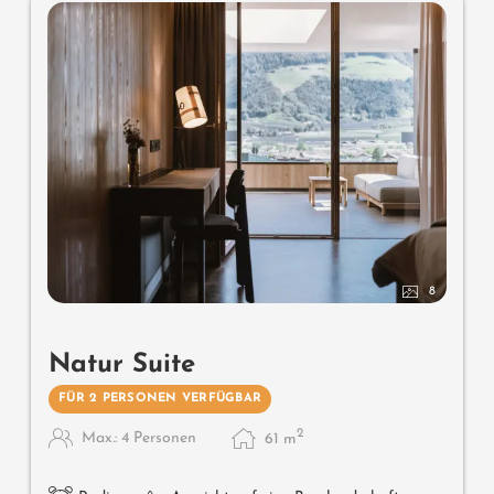
Beistelltischchen, ein Stuhl und ein Schaukelstuhl
Wissenswertes
: Boxspringmatratze und Klimaanlage
8
Natur Suite
FÜR 2 PERSONEN VERFÜGBAR
2
Max.: 4 Personen
61
m