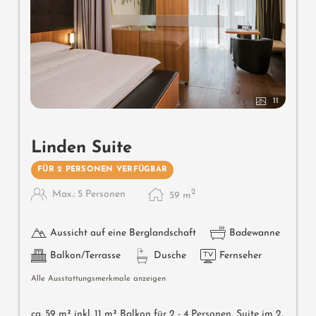
11
Linden Suite
FÜR 2 PERSONEN VERFÜGBAR
2
Max.: 5 Personen
59
m
Aussicht auf eine Berglandschaft
Badewanne
Balkon/Terrasse
Dusche
Fernseher
Alle Ausstattungsmerkmale anzeigen
ca. 59 m² inkl. 11 m² Balkon für 2 - 4 Personen, Suite im 2.