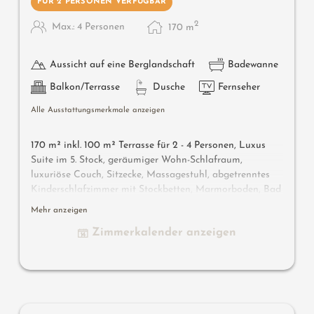
FÜR 2 PERSONEN VERFÜGBAR
2
Max.: 4 Personen
170
m
Aussicht auf eine Berglandschaft
Badewanne
Balkon/Terrasse
Dusche
Fernseher
Alle Ausstattungsmerkmale anzeigen
170 m² inkl. 100 m² Terrasse für 2 - 4 Personen, Luxus
Suite im 5. Stock, geräumiger Wohn-Schlafraum,
luxuriöse Couch, Sitzecke, Massagestuhl, abgetrenntes
Kinderschlafzimmer mit Stockbetten, Marmorboden, Bad
mit Dusche und Badewanne, separates-WC, Flat-TV,
Mehr anzeigen
gratis W-Lan, Minibar, Safe, offener Kamin, Süd-Ost
Zimmerkalender anzeigen
Terrasse von 40m² mit Panorama-Bio-& Finnische Sauna,
Tauchbecken und Kuschelliege.
Wissenswertes
: Klimaanlage und Boxspringmatratzen