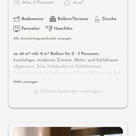
2
Max.: 3 Personen
44
m
Badewanne
Balkon/Terrasse
Dusche
Fernseher
Haarföhn
Alle Ausstattungsmerkmale anzeigen
ca. 44 m² inkl. 8 m² Balkon für 2 - 3 Personen,
k
uscheliges, modernes Zimmer, Wohn- und Schlafraum
abgetrennt, Sofa, Holzboden im Schlafzimmer,
Kuschelteppich im Wohnraum, 2 kleine Balkone mit Sicht
in das Meraner Land, Bad mit Badewanne, Dusche,
Mehr anzeigen
Bidet, separates WC, Flat-TV, gratis W-Lan, Minibar,
Zimmerkalender anzeigen
Safe, Garage - keine Haustiere erlaubt
Wissenswertes
: Klimaanlage und Boxspringmatratze