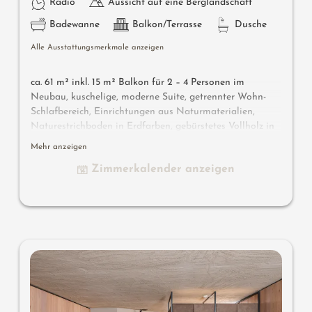
Radio
Aussicht auf eine Berglandschaft
Badewanne
Balkon/Terrasse
Dusche
Alle Ausstattungsmerkmale anzeigen
ca. 61 m² inkl. 15 m² Balkon für 2 – 4 Personen im
Neubau, kuschelige, moderne Suite, getrennter Wohn-
Schlafbereich, Einrichtungen aus Naturmaterialien,
Naturestrichboden in Erdfarben, gebürstetes Vollholz in
heimischer Lärche, grober Spritzputz an der Decke für
Mehr anzeigen
angenehme Raumakustik, Schrank und Bett aus Leder,
Zimmerkalender anzeigen
Schlafcouch (französisches Maß), Schreibtisch aus Leder,
Stehlampe mit Designer Lounge Sessel, Bad mit Doppel-
Waschbecken, Dusche, Badewanne mit Sicht in die Natur,
WC mit Bidet, Flat TV, kostenlos W-Lan, Minibar, Safe,
Garage - Haustiere nicht erlaubt
Designermöbel auf dem Balkon
: 2 Sonnenliegen, ein
Beistelltischchen, ein Stuhl und ein Schaukelstuhl
Wissenswertes
: Boxspringmatratze und Klimaanlage