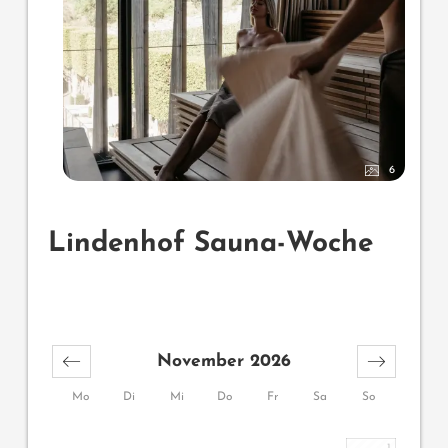
6
Lindenhof Sauna-Woche
November 2026
Mo
Di
Mi
Do
Fr
Sa
So