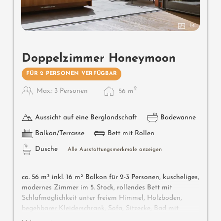
14
Doppelzimmer Honeymoon
FÜR 2 PERSONEN VERFÜGBAR
2
Max.: 3 Personen
56
m
Aussicht auf eine Berglandschaft
Badewanne
Balkon/Terrasse
Bett mit Rollen
Dusche
Alle Ausstattungsmerkmale anzeigen
ca. 56 m² inkl. 16 m² Balkon für 2-3 Personen, kuscheliges,
modernes Zimmer im 5. Stock, rollendes Bett mit
Schlafmöglichkeit unter freiem Himmel, Holzboden,
begehbarer Kleiderschrank, Sofa, Sitzecke, Bad mit
Badewanne, Dusche, WC, Bidet, Flat-TV, gratis W-Lan,