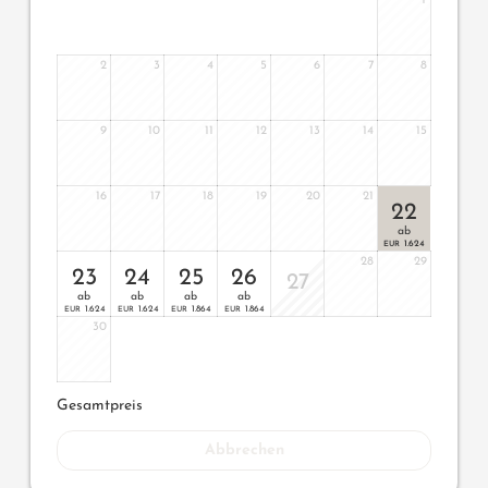
1
2
3
4
5
6
7
8
9
10
11
12
13
14
15
16
17
18
19
20
21
22
ab
1.624
EUR
28
29
23
24
25
26
27
ab
ab
ab
ab
1.624
1.624
1.864
1.864
EUR
EUR
EUR
EUR
30
Gesamtpreis
Abbrechen