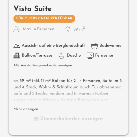
Vista Suite
FÜR 2 PERSONEN VERFÜGBAR
2
Max.: 4 Personen
59
m
Aussicht auf eine Berglandschaft
Badewanne
Balkon/Terrasse
Dusche
Fernseher
Alle Ausstattungsmerkmale anzeigen
ca. 59 m² inkl. 11 m² Balkon für 2 - 4 Personen, Suite im 3.
und 4. Stock, Wohn- & Schlafraum durch Tür abtrennbar,
Sofa und Sitzecke, modern und in warmen Farben
eingerichtet, Holzboden, Bad mit Badewanne und
Dusche, Bidet, separates WC, Flat-TV, gratis W-Lan,
Mehr anzeigen
Minibar, Safe, Balkon zur Südseite, Garage
Zimmerkalender anzeigen
Wissenswertes
: Klimaanlage und Boxspringmatratzen