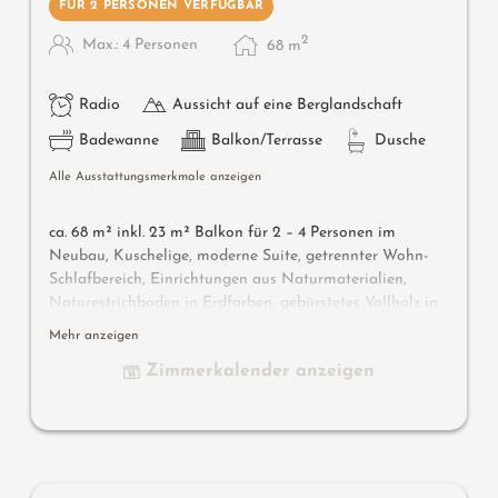
FÜR 2 PERSONEN VERFÜGBAR
2
Max.: 4 Personen
68
m
Radio
Aussicht auf eine Berglandschaft
Badewanne
Balkon/Terrasse
Dusche
Alle Ausstattungsmerkmale anzeigen
ca. 68 m² inkl. 23 m² Balkon für 2 – 4 Personen im
Neubau, Kuschelige, moderne Suite, getrennter Wohn-
Schlafbereich, Einrichtungen aus Naturmaterialien,
Naturestrichboden in Erdfarben, gebürstetes Vollholz in
heimischer Lärche, grober Spritzputz an der Decke für
Mehr anzeigen
angenehme Raumakustik, Schrank und Bett aus Leder,
Zimmerkalender anzeigen
Schlafcouch (französisches Maß), Schreibtisch aus Leder,
Stehlampe mit Designer Lounge Sessel, Bad mit Doppel-
Waschbecken, Dusche, WC mit Bidet, Flat TV, kostenlos
W-Lan, Minibar, Safe, Garage - Haustiere nicht erlaubt
Designermöbel auf dem Balkon
: 2 Sonnenliegen, ein