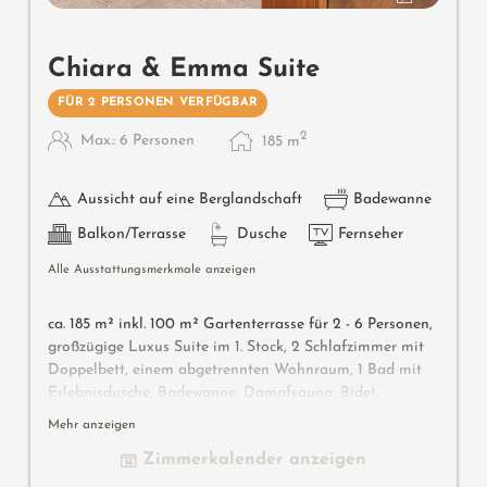
Chiara & Emma Suite
FÜR 2 PERSONEN VERFÜGBAR
2
Max.: 6 Personen
185
m
Aussicht auf eine Berglandschaft
Badewanne
Balkon/Terrasse
Dusche
Fernseher
Alle Ausstattungsmerkmale anzeigen
ca. 185 m² inkl. 100 m² Gartenterrasse für 2 - 6 Personen,
g
roßzügige Luxus Suite im 1. Stock, 2 Schlafzimmer mit
Doppelbett, einem abgetrennten Wohnraum, 1 Bad mit
Erlebnisdusche, Badewanne, Dampfsauna, Bidet,
separates WC, 1 Bad mit Dusche, WC und Bidet,
Mehr anzeigen
hochwertige Südtiroler Materialien (Lärche, Laaser
Zimmerkalender anzeigen
Marmor, feine Stoffe und Designmöbel), Flat-TV, gratis
W-Lan, Minibar, Safe, große Südterrasse, Garage