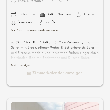
2
Max.: 5 Personen
59
m
Badewanne
Balkon/Terrasse
Dusche
Fernseher
Haarföhn
Alle Ausstattungsmerkmale anzeigen
ca. 59 m² inkl. 11 m² Balkon für 2 - 4 Personen, Junior
Suite im 4. Stock, offener Wohn- & Schlafbereich, Sofa
und Sitzecke, modern und in warmen Farben eingerichtet,
Holzboden, Bad mit Badewanne und Dusche, Bidet,
separates WC, Flat-TV, gratis W-Lan, Minibar, Safe,
Mehr anzeigen
Balkon zur Südseite, Garage
Zimmerkalender anzeigen
Wissenswertes
: Klimaanlage und Boxspringmatratzen