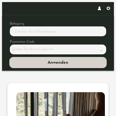
Belegung
1 Zimmer
für
2 Erwachsene
Promotion-Code
Geben Sie Ihren Code ein
Anwenden
Angebotsdetails für Lindenho