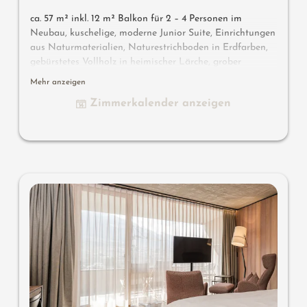
ca. 57 m² inkl. 12 m² Balkon für 2 – 4 Personen im
Neubau, kuschelige, moderne Junior Suite, Einrichtungen
aus Naturmaterialien, Naturestrichboden in Erdfarben,
gebürstetes Vollholz in heimischer Lärche, grober
Spritzputz an der Decke für angenehme Raumakustik,
Mehr anzeigen
Schrank und Bett aus Leder, Schreibtisch aus Leder,
Zimmerkalender anzeigen
Stehlampe mit Schlafcouch (französisches Maß) und
Designer Lounge Sessel mit Beistelltisch, Flat TV,
Badewanne mit Sicht in die Natur, Bad mit Doppel-
Waschbecken, Dusche, WC mit Bidet, kostenlos W-Lan,
Minibar, Safe und Garage - Haustiere nicht erlaubt
Designermöbel auf dem Balkon
: 2 Sonnenliegen, ein
Beistelltischchen, ein Stuhl und ein Schaukelstuhl
Wissenswertes
: Boxspringmatratzen und Klimaanlage