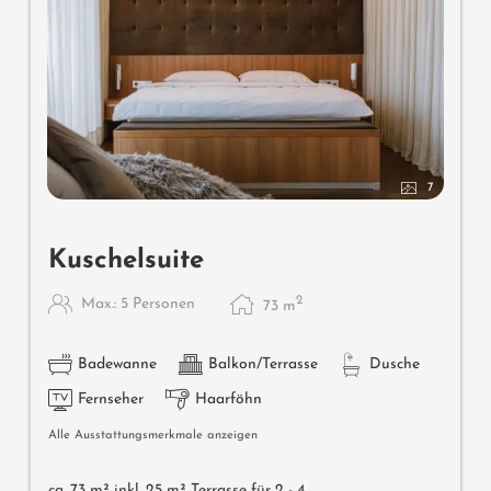
7
Kuschelsuite
2
Max.: 5 Personen
73
m
Badewanne
Balkon/Terrasse
Dusche
Fernseher
Haarföhn
Alle Ausstattungsmerkmale anzeigen
ca. 73 m² inkl. 25 m² Terrasse für 2 - 4