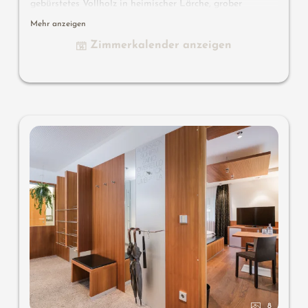
gebürstetes Vollholz in heimischer Lärche, grober
Spritzputz an der Decke für angenehme Raumakustik,
Mehr anzeigen
Schrank und Bett aus Leder, Schreibtisch aus Leder,
Zimmerkalender anzeigen
Stehlampe mit 2 Designer Lounge Sessel und
Beistelltisch, Flat TV, offenes Bad mit Waschbecken,
Dusche, WC mit Brause, kostenlos W-Lan, Minibar, Safe
und Garage - keine Haustiere erlaubt
Designermöbel auf dem Balkon
: 2 Sonnenliegen, ein
Beistelltischchen, ein Stuhl und ein Schaukelstuhl
Wissenswertes
: Boxspringmatratzen und Klimaanlage
8