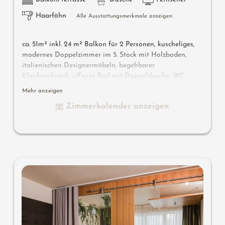
Haarföhn
Alle Ausstattungsmerkmale anzeigen
ca. 51m² inkl. 24 m² Balkon für 2 Personen, kuscheliges,
modernes Doppelzimmer im 5. Stock mit Holzboden,
italienischen Designermöbeln, begehbarer
Kleiderschrank, offenes Bad mit Doppeldusche, WC,
großzügiger Balkon mit Whirlpool im Freien, Flat-TV,
Mehr anzeigen
gratis W-Lan, Minibar, Safe, Garage
Zimmerkalender anzeigen
Wissenswertes
: Klimaanlage und Boxspringmatratzen