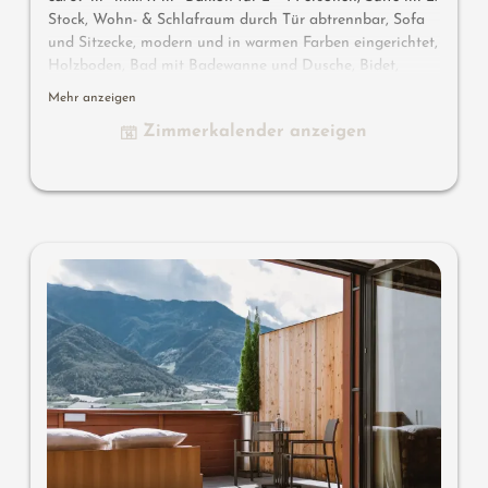
Stock, Wohn- & Schlafraum durch Tür abtrennbar, Sofa
und Sitzecke, modern und in warmen Farben eingerichtet,
Holzboden, Bad mit Badewanne und Dusche, Bidet,
separates WC, Flat-TV, gratis W-Lan, Minibar, Safe,
Mehr anzeigen
Balkon zur Südseite, Garage
Zimmerkalender anzeigen
Wissenswertes
: Klimaanlage und Boxspringmatratzen