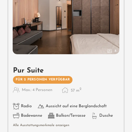
8
Pur Suite
FÜR 2 PERSONEN VERFÜGBAR
2
Max.: 4 Personen
57
m
Radio
Aussicht auf eine Berglandschaft
Badewanne
Balkon/Terrasse
Dusche
Alle Ausstattungsmerkmale anzeigen