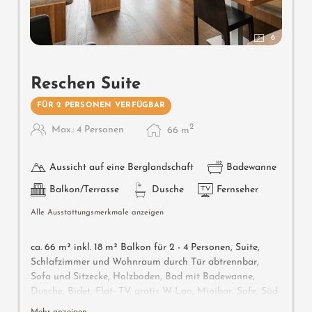
6
Reschen Suite
FÜR 2 PERSONEN VERFÜGBAR
2
Max.: 4 Personen
66
m
Aussicht auf eine Berglandschaft
Badewanne
Balkon/Terrasse
Dusche
Fernseher
Alle Ausstattungsmerkmale anzeigen
ca. 66 m² inkl. 18 m² Balkon für 2 - 4 Personen, Suite,
Schlafzimmer und Wohnraum durch Tür abtrennbar,
Sofa und Sitzecke, Holzboden, Bad mit Badewanne,
Dusche, Bidet, Flat- TV, gratis W-Lan, Minibar, Safe, Süd-
Westbalkon, Garage