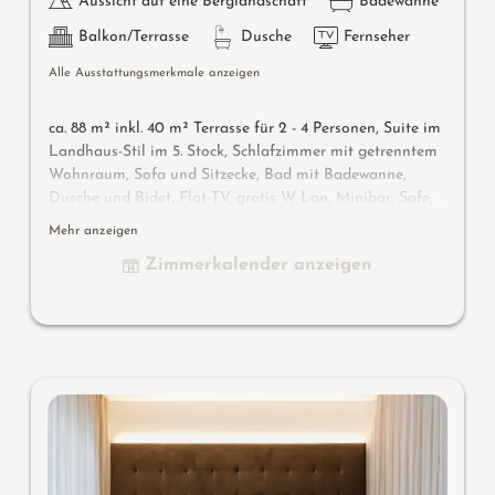
Aussicht auf eine Berglandschaft
Badewanne
Balkon/Terrasse
Dusche
Fernseher
Alle Ausstattungsmerkmale anzeigen
ca. 88 m² inkl. 40 m² Terrasse für 2 - 4 Personen, Suite im
Landhaus-Stil im 5. Stock, Schlafzimmer mit getrenntem
Wohnraum, Sofa und Sitzecke, Bad mit Badewanne,
Dusche und Bidet, Flat-TV, gratis W-Lan, Minibar, Safe,
Südterrasse 40m² mit Panorama-Bio- & Finnische Sauna,
Mehr anzeigen
Tauchbecken, Garage
Zimmerkalender anzeigen
Wissenswertes
: Klimaanlage, Naturholzboden und
Boxspringmatratzen