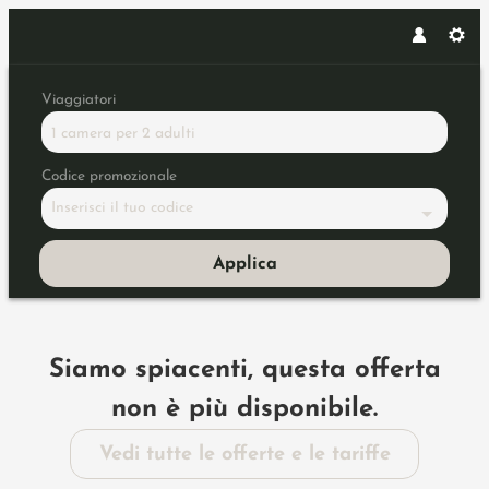
Viaggiatori
1 camera
per
2 adulti
Codice promozionale
Inserisci il tuo codice
Applica
Dettagli dell'offerta
Siamo spiacenti, questa offerta
non è più disponibile.
Vedi tutte le offerte e le tariffe