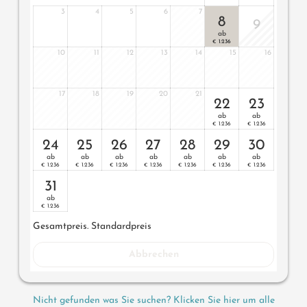
3
4
5
6
7
8
9
ab
1.236
€
10
11
12
13
14
15
16
17
18
19
20
21
22
23
ab
ab
1.236
1.236
€
€
24
25
26
27
28
29
30
ab
ab
ab
ab
ab
ab
ab
1.236
1.236
1.236
1.236
1.236
1.236
1.236
€
€
€
€
€
€
€
31
ab
1.236
€
Gesamtpreis
. Standardpreis
Abbrechen
Nicht gefunden was Sie suchen? Klicken Sie hier um alle