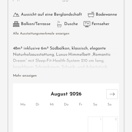
Aussicht auf eine Berglandschaft
Badewanne
Balkon/Terrasse
Dusche
Fernseher
Alle Ausstattungsmerkmale anzeigen
48m² inklusive 6m² Südbalkon, klassisch, elegante
Naturholzausstattung, Luxus-Himmelbett „Romantic
Dream“ mit Sleep-Fit-Health-System 210 cm lang,
begehbarer Schrankraum, Schreib- und Arbeitstisch,
Romantic-Fire-Kamin, Dolby-Surround-TV mit DVD,
Mehr anzeigen
Small-Bar mit Wein-, Nespresso- & Teedesk, großzügiges
Edel-Badezimmer mit Relax-Dusche für 2, im Raum
offene Romantik-Badewanne, Nobel-Waschtisch , WC
August 2026
und Bidet getrennt, bequeme Relaxmöbel auf dem
Balkon, keine Tiere. Im Sonnenschlössl.
Mo
Di
Mi
Do
Fr
Sa
So
1
2