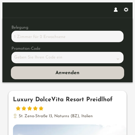
Belegung
1 Zimmer
für
2 Erwachsene
Promotion-Code
Geben Sie Ihren Code ein
Anwenden
Unsere Angebote im Zimmer "Lu
Luxury DolceVita Resort Preidlhof
St. Zeno-Straße 13
,
Naturns (BZ)
,
Italien