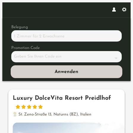
Belegung
1 Zimmer
für
2 Erwachsene
Promotion-Code
Geben Sie Ihren Code ein
Anwenden
Unsere Angebote im Zimmer "Lu
Luxury DolceVita Resort Preidlhof
St. Zeno-Straße 13
,
Naturns (BZ)
,
Italien