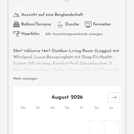
Aussicht auf eine Berglandschaft
Balkon/Terrasse
Dusche
Fernseher
Haarföhn
Alle Ausstattungsmerkmale anzeigen
55m² inklusive 14m² Outdoor Living Room (Loggia) mit
Whirlpool, Luxus-Boxspringbett mit Sleep-Fit-Health-
System 210 cm lang, Komfort-Profi-Schranksystem, 2
Relax-Design-Chairs, Dolby- Surround-TV mit Bluetooth,
Koffer-Designbar mit Wein-, Nespresso- & Teedesk,
Mehr anzeigen
Design-Badezimmer mit Erlebnisdusche für 2 mit Licht-
Sound-System, Lady-Beauty-Desk, getrennter Waschtisch
für Sie & Ihn, WC getrennt, Outdoor Living Room mit
August 2026
privater Atmosphäre, Whirlpool de luxe mit Hygienic-
Luxury-System, bequeme Sitzmöbel, Duftkräuter,
Mo
Di
Mi
Do
Fr
Sa
So
Wärmestrahler und Laterne, keine Tiere. In der DolceVita
Lodge.
1
2