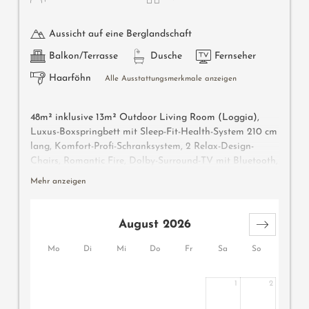
Aussicht auf eine Berglandschaft
Balkon/Terrasse
Dusche
Fernseher
Haarföhn
Alle Ausstattungsmerkmale anzeigen
48m² inklusive 13m² Outdoor Living Room (Loggia),
Luxus-Boxspringbett mit Sleep-Fit-Health-System 210 cm
lang, Komfort-Profi-Schranksystem, 2 Relax-Design-
Chairs, Romantic Fire, Dolby-Surround-TV mit Bluetooth,
Koffer-Designbar mit Wein-, Nespresso- & Teedesk,
Mehr anzeigen
Design-Badezimmer mit Erlebnisdusche für 2 mit Licht-
& Sound-System, Lady-Beauty-Desk, getrennter
Waschtisch für Sie & Ihn, WC getrennt, Outdoor Living
August 2026
Room mit privater Atmosphäre & Day Bed für 2,
bequeme Sitzmöbel, Duftkräuter, Wärmestrahler und
Mo
Di
Mi
Do
Fr
Sa
So
Laterne, keine Tiere. In der DolceVita Lodge.
1
2