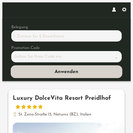
Belegung
1 Zimmer
für
2 Erwachsene
Promotion-Code
Geben Sie Ihren Code ein
Anwenden
Unsere Angebote im Zimmer "C
Luxury DolceVita Resort Preidlhof
St. Zeno-Straße 13
,
Naturns (BZ)
,
Italien