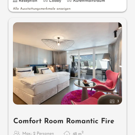
Rezeption
Lobby
Aufenthaltsraum
Alle Ausstattungsmerkmale anzeigen
3
Comfort Room Romantic Fire
2
Max.: 2 Personen
48
m