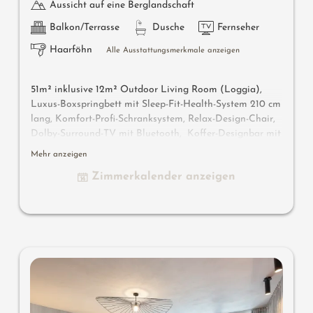
Aussicht auf eine Berglandschaft
Balkon/Terrasse
Dusche
Fernseher
Haarföhn
Alle Ausstattungsmerkmale anzeigen
51m² inklusive 12m² Outdoor Living Room (Loggia),
Luxus-Boxspringbett mit Sleep-Fit-Health-System 210 cm
lang, Komfort-Profi-Schranksystem, Relax-Design-Chair,
Dolby-Surround-TV mit Bluetooth, Koffer-Designbar mit
Wein-, Nespresso- & Teedesk, Design-Badezimmer mit
Mehr anzeigen
Erlebnisdusche für 2 mit Licht- & Sound-System, Lady-
Zimmerkalender anzeigen
Beauty-Desk, getrennter Waschtisch für Sie & Ihn, WC
und Bidet getrennt, Outdoor Living Room mit privater
Atmosphäre & Day Bed für 2 , bequeme Sitzmöbel,
Duftkräuter, Wärmestrahler und Laterne. In der
DolceVita Lodge.