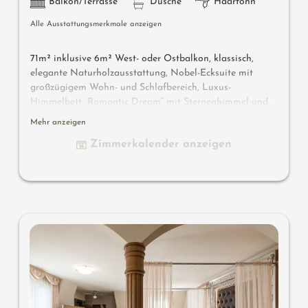
Balkon/Terrasse
Dusche
Haarföhn
Alle Ausstattungsmerkmale anzeigen
71m² inklusive 6m² West- oder Ostbalkon, klassisch,
elegante Naturholzausstattung, Nobel-Ecksuite mit
großzügigem Wohn- und Schlafbereich, Luxus-
Himmelbett „Romantic Dream” mit Sternenhimmel und
Sleep-Fit-Health-System 210 cm lang, großzügiges
Mehr anzeigen
Komfort-Schranksystem, große Panorama-Relax-Couch,
Zimmerkalender anzeigen
Schreib- und Arbeitstisch, Romantic-Fire-Kamin, Dolby-
Surround-TV mit DVD, Small-Bar mit Wein-, Nespresso-
& Teedesk, großzügiges Edel-Badezimmer mit Relax-
Dusche für 2, Romantik-Badewanne, Nobel-Waschtisch,
WC und Bidet getrennt, bequeme Relaxmöbel auf dem
Balkon, keine Tiere. Im Sonnenschlössl.