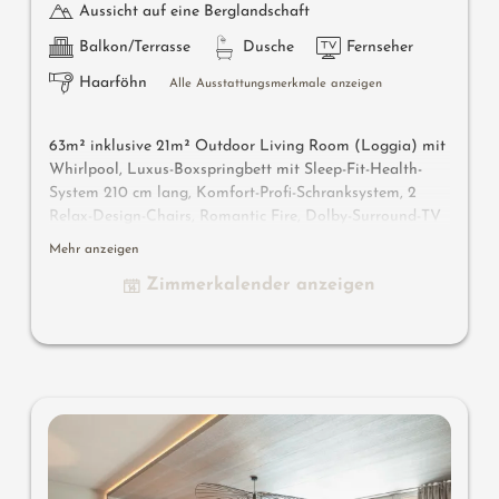
Aussicht auf eine Berglandschaft
Balkon/Terrasse
Dusche
Fernseher
Haarföhn
Alle Ausstattungsmerkmale anzeigen
63m² inklusive 21m² Outdoor Living Room
(Loggia) mit
Whirlpool
, Luxus-Boxspringbett mit Sleep-Fit-Health-
System 210 cm lang, Komfort-Profi-Schranksystem, 2
Relax-Design-Chairs, Romantic Fire, Dolby-Surround-TV
mit Bluetooth, Koffer-Designbar mit Wein-, Nespresso- &
Mehr anzeigen
Teedesk, Design-Badezimmer mit Erlebnisdusche für 2
Zimmerkalender anzeigen
mit Licht-Sound-System, Lady-Beauty-Desk, getrennter
Waschtisch für Sie & Ihn, WC getrennt, Outdoor Living
Room mit privater Atmosphäre & Day Bed für 2,
Whirlpool de luxe mit Hygienic-Luxury-System, bequeme
Sitzmöbel, Duftkräuter und Wärmestrahler, keine
Tiere. In der DolceVita Lodge.