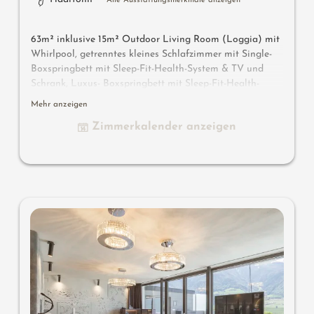
Alle Ausstattungsmerkmale anzeigen
63m² inklusive 15m² Outdoor Living Room (Loggia) mit
Whirlpool, getrenntes kleines Schlafzimmer mit Single-
Boxspringbett mit Sleep-Fit-Health-System & TV und
Schrank, Luxus- Boxspringbett mit Sleep-Fit-Health-
System 210 cm lang, Komfort-Profi-Schranksystem, 2
Mehr anzeigen
Relax- Design-Chairs, Dolby-Surround-TV mit Bluetooth,
Zimmerkalender anzeigen
Koffer-Designbar mit Wein-, Nespresso- & Teedesk,
Design-Badezimmer mit Erlebnisdusche für 2 mit Licht-
& Sound- System, Lady-Beauty- Desk, getrennter
Waschtisch für Sie & Ihn, WC getrennt, Outdoor Living
Room mit privater Atmosphäre, Whirlpool de luxe mit
Hygienic-Luxury-System, bequeme Sitzmöbel,
Duftkräuter, Wärmestrahler und Laterne, keine Tiere. In
der DolceVita Lodge.