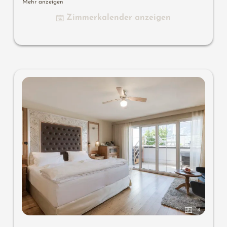
Mehr anzeigen
Nespresso- & Teedesk, Badelounge mit Design-Spiegel
Zimmerkalender anzeigen
aus Halbedelstein mit Lady-Beauty-Desk, Erlebnisdusche
für 2 mit Licht- & Sound-System, begehbarer und offener
Komfort-Profi-Schrankraum, Outdoor-Penthouse-Terrasse
mit privater Atmosphäre, Whirlpool de luxe mit
Hygienic-Luxury-System, Finnische Außensauna mit
Erlebnisdusche für 2 & Schaukelliege für 2, Outdoor
Cinema, bequeme Sitz- und Essmöbel, Duftkräuter,
Wärmestrahler und Laterne, keine Tiere. In der DolceVita
Lodge.
4