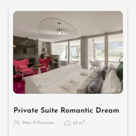
Sitzmöbel, Zitronen-Terrasse, Wärmestrahler und
Laterne, keine Tiere. In der DolceVita Lodge.
3
Private Suite Romantic Dream
2
Max.: 2 Personen
63
m