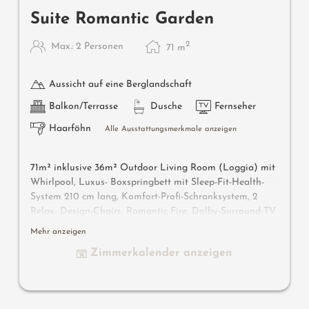
Suite Romantic Garden
2
Max.: 2 Personen
71
m
Aussicht auf eine Berglandschaft
Balkon/Terrasse
Dusche
Fernseher
Haarföhn
Alle Ausstattungsmerkmale anzeigen
71m² inklusive 36m² Outdoor Living Room (Loggia) mit
Whirlpool, Luxus- Boxspringbett mit Sleep-Fit-Health-
System 210 cm lang, Komfort-Profi-Schranksystem, 2
Relax- Design-Chairs, Romantic Fire, Dolby-Surround-TV
mit Bluetooth, Minibar mit Wein-, Nespresso- & Teedesk,
Mehr anzeigen
Design-Badezimmer mit Erlebnisdusche für 2 mit Licht-
Zimmerkalender anzeigen
& Sound- System, Lady-Beauty-Desk, getrennter
Waschtisch für Sie & Ihn, WC getrennt, Outdoor Living
Room mit privater Atmosphäre & Schaukelliege für 2,
Whirlpool de luxe mit Hygienic-Luxury-System, bequeme