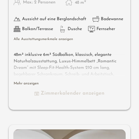
2
Max.: 2 Personen
48
m
Aussicht auf eine Berglandschaft
Badewanne
Balkon/Terrasse
Dusche
Fernseher
Alle Ausstattungsmerkmale anzeigen
48m² inklusive 6m² Südbalkon, klassisch, elegante
Naturholzausstattung, Luxus-Himmelbett „Romantic
Dream“ mit Sleep-Fit-Health-System 210 cm lang,
begehbarer Schrankraum, Schreib- und Arbeitstisch,
Romantic-Fire-Kamin, Dolby-Surround-TV mit DVD,
Mehr anzeigen
Small-Bar mit Wein-, Nespresso- & Teedesk, großzügiges
Zimmerkalender anzeigen
Edel-Badezimmer mit Relax-Dusche für 2, im Raum
offene Romantik-Badewanne, Nobel-Waschtisch , WC
und Bidet getrennt, bequeme Relaxmöbel auf dem
Balkon, keine Tiere. Im Sonnenschlössl.