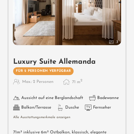
3
Luxury Suite Allemanda
FÜR 2 PERSONEN VERFÜGBAR
2
Max.: 2 Personen
71
m
Aussicht auf eine Berglandschaft
Badewanne
Balkon/Terrasse
Dusche
Fernseher
Alle Ausstattungsmerkmale anzeigen
71m² inklusive 6m² Ostbalkon, klassisch, elegante