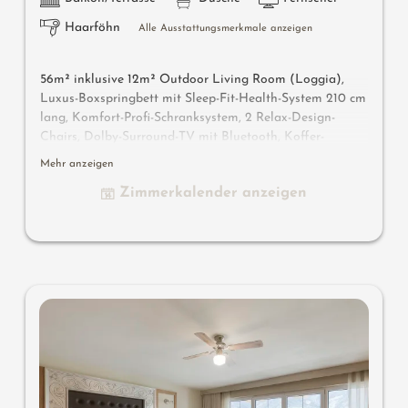
Haarföhn
Alle Ausstattungsmerkmale anzeigen
56m² inklusive 12m² Outdoor Living Room (Loggia),
Luxus-Boxspringbett mit Sleep-Fit-Health-System 210 cm
lang, Komfort-Profi-Schranksystem, 2 Relax-Design-
Chairs, Dolby-Surround-TV mit Bluetooth, Koffer-
Designbar mit Wein-, Nespresso- & Teedesk, Design-
Mehr anzeigen
Badezimmer mit Erlebnisdusche für 2, Lady-Beauty-Desk,
Zimmerkalender anzeigen
getrennter Waschtisch für Sie & Ihn, WC und Bidet
getrennt, Outdoor Living Room (Loggia im Freien) mit
Day Bed (zum Übernachten im Freien), bequeme
Sitzmöbel, Duftkräuter, Wärmestrahler und Laterne,
keine Tiere. In der DolceVita Lodge. Hightlight:
Übernachten im Daybed in der Loggia.