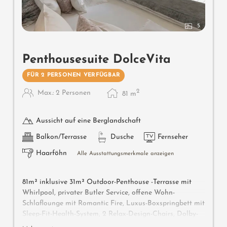
5
Penthousesuite DolceVita
FÜR 2 PERSONEN VERFÜGBAR
2
Max.: 2 Personen
81
m
Aussicht auf eine Berglandschaft
Balkon/Terrasse
Dusche
Fernseher
Haarföhn
Alle Ausstattungsmerkmale anzeigen
81m² inklusive 31m² Outdoor-Penthouse -Terrasse mit
Whirlpool, privater Butler Service, offene Wohn-
Schlaflounge mit Romantic Fire, Luxus-Boxspringbett mit
Sleep-Fit-Health-System, 2 Relax-Design-Chairs, Dolby-
Surround-TV mit Bluetooth, Koffer-Designbar mit Wein-,