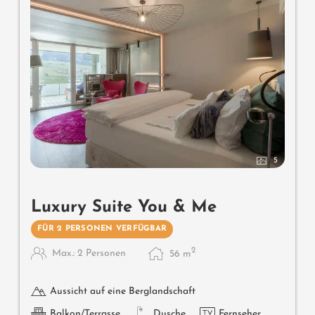
5
Luxury Suite You & Me
FÜR 2 PERSONEN VERFÜGBAR
2
Max.: 2 Personen
56
m
Aussicht auf eine Berglandschaft
Balkon/Terrasse
Dusche
Fernseher