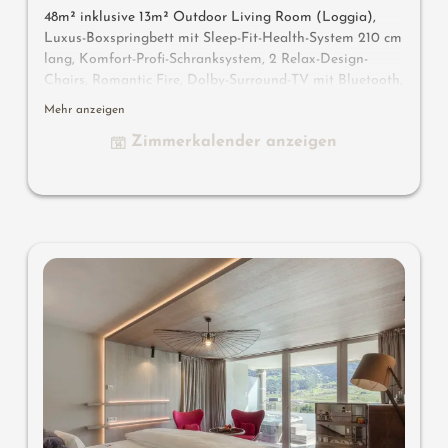
48m² inklusive 13m² Outdoor Living Room (Loggia),
Luxus-Boxspringbett mit Sleep-Fit-Health-System 210 cm
lang, Komfort-Profi-Schranksystem, 2 Relax-Design-
Chairs, Romantic Fire, Dolby-Surround-TV mit Bluetooth,
Koffer-Designbar mit Wein-, Nespresso- & Teedesk,
Mehr anzeigen
Design-Badezimmer mit Erlebnisdusche für 2 mit Licht-
Zimmerkalender anzeigen
& Sound-System, Lady-Beauty-Desk, getrennter
Waschtisch für Sie & Ihn, WC getrennt, Outdoor Living
Room mit privater Atmosphäre & Day Bed für 2,
bequeme Sitzmöbel, Duftkräuter, Wärmestrahler und
Laterne, keine Tiere. In der DolceVita Lodge.