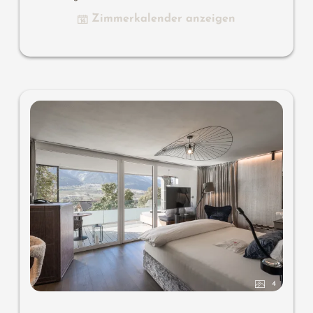
lang, Komfort- Schranksystem, Schreib- und Arbeitstisch,
Zimmerkalender anzeigen
Dolby-Surround-TV mit DVD, Small-Bar mit Wein-,
Nespresso- & Teedesk, großzügiges Edel-Badezimmer mit
Relax-Dusche für 2, Romantik-Badewanne, Nobel-
Waschtisch, WC und Bidet getrennt, Outdoor Living
Room-SPA mit privater Atmosphäre, keine Tiere. Im
Sonnenschlössl.
4