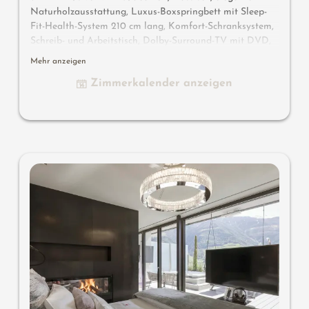
Naturholzausstattung, Luxus-Boxspringbett mit Sleep-
Fit-Health-System 210 cm lang, Komfort-Schranksystem,
Schreib- und Arbeitstisch, Dolby-Surround-TV mit DVD,
Small-Bar mit Wein-, Nespresso- & Teedesk, großzügiges
Mehr anzeigen
Edel-Badezimmer mit Relax-Dusche für 2, Romantik-
Zimmerkalender anzeigen
Badewanne, Nobel-Waschtisch, WC und Bidet getrennt,
bequeme Relaxmöbel auf dem Balkon, keine Tiere. Im
Sonnenschlössl.