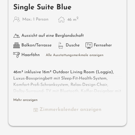
Single Suite Blue
2
Max.: 1 Person
46
m
Aussicht auf eine Berglandschaft
Balkon/Terrasse
Dusche
Fernseher
Haarföhn
Alle Ausstattungsmerkmale anzeigen
46m² inklusive 16m² Outdoor Living Room (Loggia),
Luxus-Boxspringbett mit Sleep-Fit-Health-System,
Komfort-Profi-Schranksystem, Relax-Design-Chair,
Dolby-Surround- TV mit Bluetooth, Koffer-Designbar mit
Wein-, Nespresso- & Teedesk, Design-Badezimmer mit
Mehr anzeigen
Erlebnisdusche mit Licht- & Sound-System, Kombi-
Zimmerkalender anzeigen
Schmink-Schreibtisch, WC und Bidet getrennt, Outdoor
Living Room mit privater Atmosphäre & Day Bed,
bequeme Sitzmöbel, Duftkräuter, Wärmestrahler und
Laterne, keine Tiere. In der DolceVita Lodge.