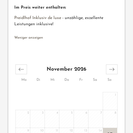
Im Preis weiter enthalten:
Preidlhof Inklusiv de luxe
- unzählige, exzellente
Leistungen inklusive!
Weniger anzeigen
November 2026
Mo
Di
Mi
Do
Fr
Sa
So
1
2
3
4
5
6
7
8
9
10
11
12
13
14