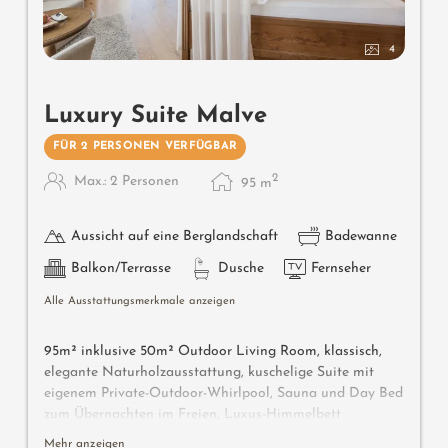
4
Luxury Suite Malve
FÜR 2 PERSONEN VERFÜGBAR
2
Max.: 2 Personen
95
m
Aussicht auf eine Berglandschaft
Badewanne
Balkon/Terrasse
Dusche
Fernseher
Alle Ausstattungsmerkmale anzeigen
95m² inklusive 50m² Outdoor Living Room, klassisch,
elegante Naturholzausstattung, kuschelige Suite mit
eigenem Private-Outdoor-Whirlpool, Sauna und Day Bed
zum Übernachten im Freien, Luxus-Himmelbett
„Romantic Dream” mit Sleep-Fit-Health-System 210 cm
Mehr anzeigen