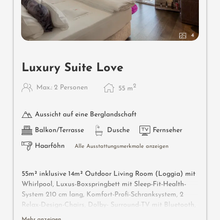
4
Luxury Suite Love
2
Max.: 2 Personen
55
m
Aussicht auf eine Berglandschaft
Balkon/Terrasse
Dusche
Fernseher
Haarföhn
Alle Ausstattungsmerkmale anzeigen
55m² inklusive 14m² Outdoor Living Room (Loggia) mit
Whirlpool, Luxus-Boxspringbett mit Sleep-Fit-Health-
System 210 cm lang, Komfort-Profi-Schranksystem, 2
Relax-Design-Chairs, Dolby- Surround-TV mit Bluetooth,
Koffer-Designbar mit Wein-, Nespresso- & Teedesk,
Mehr anzeigen