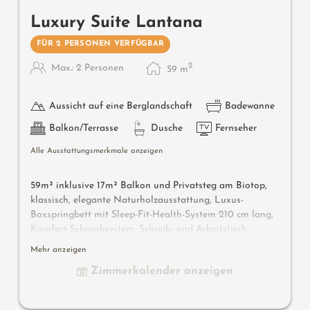
Luxury Suite Lantana
FÜR 2 PERSONEN VERFÜGBAR
2
Max.: 2 Personen
59
m
Aussicht auf eine Berglandschaft
Badewanne
Balkon/Terrasse
Dusche
Fernseher
Alle Ausstattungsmerkmale anzeigen
59m² inklusive 17m² Balkon und Privatsteg am Biotop,
klassisch, elegante Naturholzausstattung, Luxus-
Boxspringbett mit Sleep-Fit-Health-System 210 cm lang,
Komfort-Schranksystem, Schreib- und Arbeitstisch,
Dolby-Surround-TV mit DVD, Small-Bar mit Wein-,
Mehr anzeigen
Nespresso- & Teedesk, großzügiges Edel-Badezimmer mit
Zimmerkalender anzeigen
Relax-Dusche für 2, Romantik-Badewanne, Nobel-
Waschtisch , WC und Bidet getrennt, Outdoor Living
Room - Loggia mit privater Atmosphäre, mit kleinem