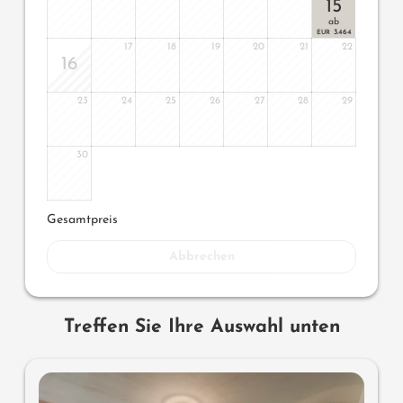
15
ab
3.464
EUR
17
18
19
20
21
22
16
23
24
25
26
27
28
29
30
Gesamtpreis
Abbrechen
Treffen Sie Ihre Auswahl unten