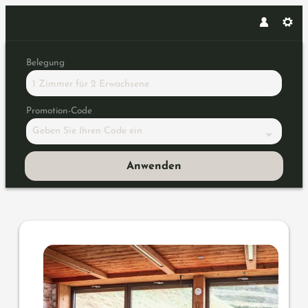
Belegung
1 Zimmer
für
2 Erwachsene
Promotion-Code
Geben Sie Ihren Code ein
Anwenden
Angebotsdetails für DolceVita