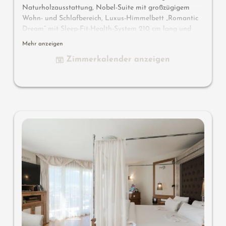
Naturholzausstattung, Nobel-Suite mit großzügigem
Wohn- und Schlafbereich, Luxus-Himmelbett „Romantic
Dream” mit Sleep-Fit-Health-System 210 cm lang und
Sternenhimmel, großzügiges Komfort-Schranksystem,
Mehr anzeigen
Infrarot-Sauna, Massage-Relax-Sessel, Schreib- und
Zimmerkalender anzeigen
Arbeitstisch, Romantic-Fire-Kamin, Dolby-Surround-TV
mit DVD, Small-Bar mit Wein-, Nespresso- & Teedesk,
großzügiges Edel-Badezimmer mit Relax-Dusche für 2,
Romantic-Whirl-Badewanne mit Hygienic-Luxury System,
Nobel-Waschtisch, WC und Bidet getrennt, bequeme
Relaxmöbel auf dem Balkon, keine Tiere. Im
Sonnenschlössl.