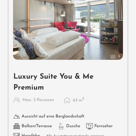
5
Luxury Suite You & Me
Premium
2
Max.: 3 Personen
63
m
Aussicht auf eine Berglandschaft
Balkon/Terrasse
Dusche
Fernseher
Haarföhn