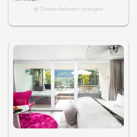
Design-Badezimmer mit Erlebnisdusche für 2 mit Licht-
Zimmerkalender anzeigen
Sound-System, Lady-Beauty-Desk, getrennter Waschtisch
für Sie & Ihn, WC getrennt, Outdoor Living Room mit
privater Atmosphäre, Whirlpool de luxe mit Hygienic-
Luxury-System, bequeme Sitzmöbel, Duftkräuter,
Wärmestrahler und Laterne, keine Tiere. In der DolceVita
Lodge.
4