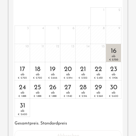
1
2
3
4
5
6
7
8
9
10
11
12
13
14
15
16
ab
2.720
€
17
18
19
20
21
22
23
ab
ab
ab
ab
ab
ab
ab
2.720
2.720
2.666
2.594
2.522
2.450
1.906
€
€
€
€
€
€
€
24
25
26
27
28
29
30
ab
ab
ab
ab
ab
ab
ab
1.888
1.888
1.888
1.940
2.516
2.568
2.620
€
€
€
€
€
€
€
31
ab
2.620
€
Gesamtpreis
. Standardpreis
Abbrechen