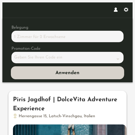
Belegung
1 Zimmer
für
2 Erwachsene
Promotion-Code
Geben Sie Ihren Code ein
Anwenden
Unsere Angebote im Zimmer "Mo
Piris Jagdhof | DolceVita Adventure
Experience
Herrengasse 15
,
Latsch-Vinschgau
,
Italien