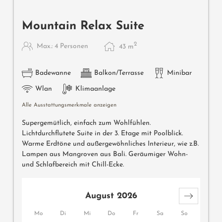
Mountain Relax Suite
2
Max.: 4 Personen
43
m
Badewanne
Balkon/Terrasse
Minibar
Wlan
Klimaanlage
Alle Ausstattungsmerkmale anzeigen
Supergemütlich, einfach zum Wohlfühlen.
Lichtdurchflutete Suite in der 3. Etage mit Poolblick.
Warme Erdtöne und außergewöhnliches Interieur, wie z.B.
Lampen aus Mangroven aus Bali. Geräumiger Wohn-
und Schlafbereich mit Chill-Ecke.
August 2026
Mo
Di
Mi
Do
Fr
Sa
So