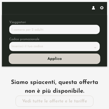
Viaggiatori
1 camera
per
2 adulti
Codice promozionale
Inserisci il tuo codice
Applica
Dettagli dell'offerta
Siamo spiacenti, questa offerta
non è più disponibile.
Vedi tutte le offerte e le tariffe