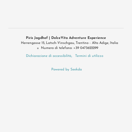
Piris Jagdhof | DolceVita Adventure Experience
Herrengasse 15
Latsch-Vinschgau
Trentino - Alto Adige
Italia
Numero di telefono
:
+39 0473622299
Dichiarazione di accessibilità
Termini di utilizzo
Powered by Seekda
Konsortium Dolce Vita Hotels